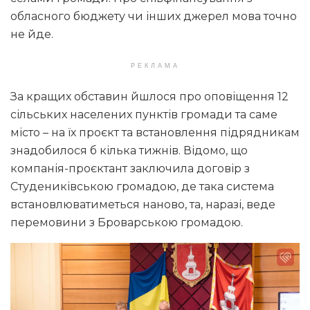
обласного бюджету чи інших джерел мова точно
не йде.
РЕКЛАМА
За кращих обставин йшлося про оповіщення 12
сільських населених пунктів громади та саме
місто – на їх проєкт та встановлення підрядникам
знадобилося б кілька тижнів. Відомо, що
компанія-проєктант заключила договір з
Студениківською громадою, де така система
встановлюватиметься наново, та, наразі, веде
перемовини з Броварською громадою.