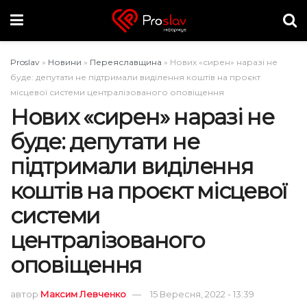
Proslav
»
Новини
»
Переяславщина
»
Нових «сирен» наразі не
буде: депутати не підтримали виділення коштів на проєкт
місцевої системи централізованого оповіщення
Нових «сирен» наразі не
буде: депутати не
підтримали виділення
коштів на проєкт місцевої
системи
централізованого
оповіщення
автор
Максим Левченко
15 Вересня, 2022 - 13:39