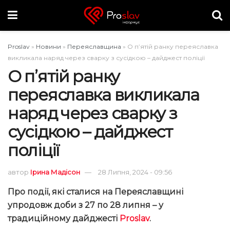
Proslav
»
Новини
»
Переяславщина
»
О п’ятій ранку переяславка
викликала наряд через сварку з сусідкою – дайджест поліції
О п’ятій ранку
переяславка викликала
наряд через сварку з
сусідкою – дайджест
поліції
автор
Ірина Мадісон
28 Липня, 2024 - 09:56
Про події, які сталися на Переяславщині
упродовж доби з 27 по 28 липня – у
традиційному дайджесті
Proslav
.