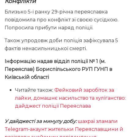
Конфлікти
Близько 5-ї ранку 29-річна переяславка
повідомила про конфлікт зі своєю сусідкою.
Попросила прибути наряд поліції.
Також упродовж доби поліція зафіксувала 5
фактів ненасильницької смерті.
Інформацію надав відділ поліції № 1 (м.
Переяслав) Бориспільського РУП ГУНП в
Київській області
Читайте також:
Фейковий заробіток за
лайки, домашнє насильство та хуліганство:
дайджест поліції Переяслава
У дайджесті за минулу добу:
шахраї зламали
Telegram-акаунт жительки Переяславщини й