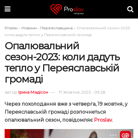
Proslav
»
Новини
»
Переяславщина
»
Опалювальний сезон-2023:
коли дадуть тепло у Переяславській громаді
Опалювальний
сезон-2023: коли дадуть
тепло у Переяславській
громаді
автор
Ірина Мадісон
17 Жовтня, 2023 - 09:28
Через похолодання вже з четверга, 19 жовтня, у
Переяславській громаді розпочнеться
опалювальний сезон, повідомляє
Proslav
.