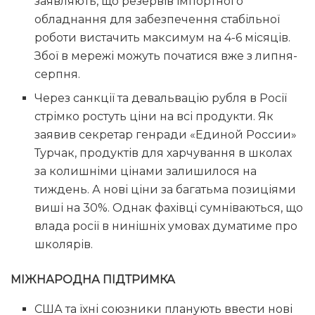
заявляють, що резервів імпортного
обладнання для забезпечення стабільної
роботи вистачить максимум на 4-6 місяців.
Збої в мережі можуть початися вже з липня-
серпня.
Через санкції та девальвацію рубля в Росії
стрімко ростуть ціни на всі продукти. Як
заявив секретар генради «Единой России»
Турчак, продуктів для харчування в школах
за колишніми цінами залишилося на
тиждень. А нові ціни за багатьма позиціями
виші на 30%. Однак фахівці сумніваються, що
влада росії в нинішніх умовах думатиме про
школярів.
МІЖНАРОДНА ПІДТРИМКА
США та їхні союзники планують ввести нові