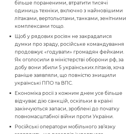
більше пораненими, втратити тисячі
одиниць техніки, включно з найновішими
літаками, вертольотами, танками, зенітними
комплексами тощо.
Щоб у рядових росіян не закрадалися
думки про зраду, російське командування
продовжує «годувати» громадян фейками.
Як оголосили в міністерстві оборони рф, за
добу вони збили 5 українських літаків, хоча
раніше заявляли, що повністю знищили
українські ППО та ВПС.
Економіка росії з кожним днем усе більше
відчуває дію санкцій, оскільки в країні
закінчуються запаси, зроблені до початку
повномасштабної війни проти України.
Російські оператори мобільного зв’язку