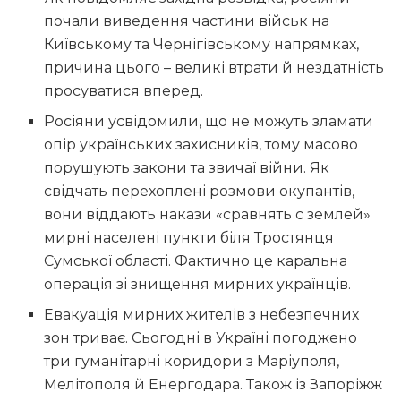
почали виведення частини військ на
Київському та Чернігівському напрямках,
причина цього – великі втрати й нездатність
просуватися вперед.
Росіяни усвідомили, що не можуть зламати
опір українських захисників, тому масово
порушують закони та звичаї війни. Як
свідчать перехоплені розмови окупантів,
вони віддають накази «сравнять с землей»
мирні населені пункти біля Тростянця
Сумської області. Фактично це каральна
операція зі знищення мирних українців.
Евакуація мирних жителів з небезпечних
зон триває. Сьогодні в Україні погоджено
три гуманітарні коридори з Маріуполя,
Мелітополя й Енергодара. Також із Запоріжж