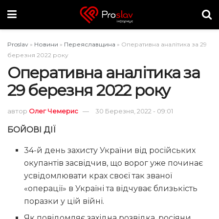
Proslav
»
Новини
»
Переяславщина
»
Оперативна аналітика за 29
березня 2022 року
Оперативна аналітика за
29 березня 2022 року
автор
Олег Чемерис
30 Березня, 2022 - 09:01
БОЙОВІ ДІЇ
34-й день захисту України від російських
окупантів засвідчив, що ворог уже починає
усвідомлювати крах своєї так званої
«операції» в Україні та відчуває близькість
поразки у цій війні.
Як повідомляє західна розвідка, росіяни