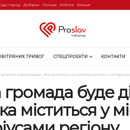
Сад і город
Добірки
Поліція
Робота
Більше
ОВІТРЯНИХ ТРИВОГ
СПЕЦПРОЕКТИ
КОНТАКТИ
ілитись інформацією, яка міститься у місцевому реєстрі, з нотаріуса
 громада буде д
ка міститься у 
ріусами регіону