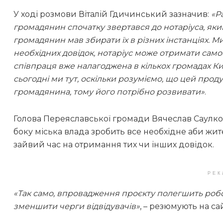
У ході розмови Віталій Гдичинський зазначив:
«Р
громадянин спочатку звертався до нотаріуса, який
громадянин мав збирати їх в різних інстанціях. 
необхідних довідок, нотаріус може отримати само
співпраця вже налагоджена в кількох громадах Ки
сьогодні ми тут, оскільки розуміємо, що цей прод
громадянина, тому його потрібно розвивати»
.
Голова Переяславської громади Вячеслав Саулко п
боку міська влада зробить все необхідне аби жи
зайвий час на отримання тих чи інших довідок.
РЕК
«Так само, впровадження проєкту полегшить робо
зменшити черги відвідувачів»
, – резюмують на са