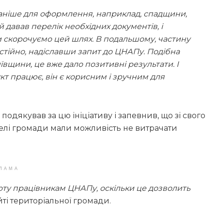
аніше для оформлення, наприклад, спадщини,
 давав перелік необхідних документів, і
Ми скорочуємо цей шлях. В подальшому, частину
стійно, надіславши запит до ЦНАПу. Подібна
ївщини, це вже дало позитивні результати. І
укт працює, він є корисним і зручним для
одякував за цю ініціативу і запевнив, що зі свого
телі громади мали можливість не витрачати
ЛАМА
ту працівникам ЦНАПу, оскільки це дозволить
йті територіальної громади.