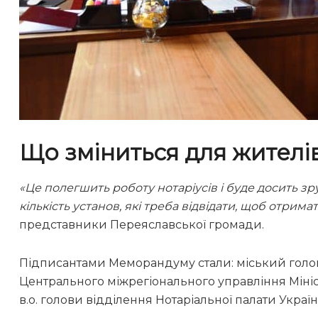
Що зміниться для жителі
«Це полегшить роботу нотаріусів і буде досить 
кількість установ, які треба відвідати, щоб отрима
представники Переяславської громади.
Підписантами Меморандуму стали: міський гол
Центрального міжрегіонального управління Мініст
в.о. голови відділення Нотаріальної палати Україн