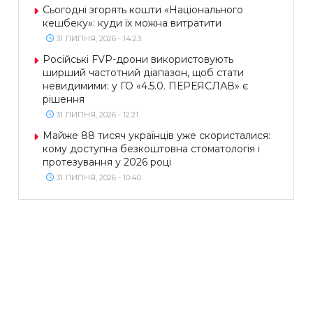
Сьогодні згорять кошти «Національного
кешбеку»: куди їх можна витратити
31 ЛИПНЯ, 2026 - 14:23
Російські FVP-дрони використовують
ширший частотний діапазон, щоб стати
невидимими: у ГО «4.5.0. ПЕРЕЯСЛАВ» є
рішення
31 ЛИПНЯ, 2026 - 12:21
Майже 88 тисяч українців уже скористалися:
кому доступна безкоштовна стоматологія і
протезування у 2026 році
31 ЛИПНЯ, 2026 - 10:40