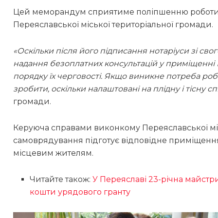
Цей меморандум сприятиме поліпшенню роботи 
Переяславської міської територіальної громади.
«Оскільки після його підписання нотаріуси зі сво
надання безоплатних консультацій у приміщенні 
порядку їх черговості. Якщо виникне потреба робит
зробити, оскільки налаштовані на плідну і тісну с
громади.
Керуюча справами виконкому Переяславської міс
самоврядування підготує відповідне приміщенн
місцевим жителям.
Читайте також:
У Переяславі 23-річна майстр
кошти урядового гранту