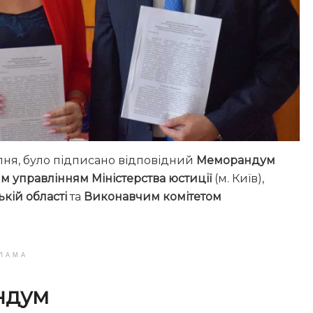
липня, було підписано відповідний
Меморандум
 управлінням Міністерства юстиції
(м. Київ),
кій області
та
Виконавчим комітетом
ЛАМА
ндум