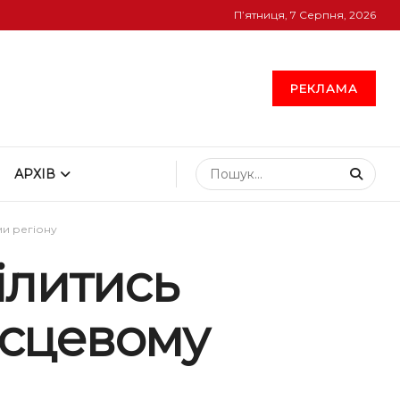
П’ятниця, 7 Серпня, 2026
РЕКЛАМА
АРХІВ
ми регіону
ілитись
місцевому