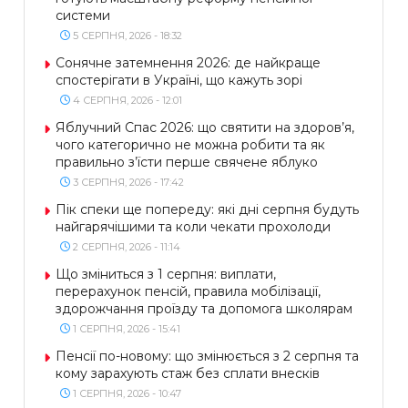
системи
5 СЕРПНЯ, 2026 - 18:32
Сонячне затемнення 2026: де найкраще
спостерігати в Україні, що кажуть зорі
4 СЕРПНЯ, 2026 - 12:01
Яблучний Спас 2026: що святити на здоров’я,
чого категорично не можна робити та як
правильно з’їсти перше свячене яблуко
3 СЕРПНЯ, 2026 - 17:42
Пік спеки ще попереду: які дні серпня будуть
найгарячішими та коли чекати прохолоди
2 СЕРПНЯ, 2026 - 11:14
Що зміниться з 1 серпня: виплати,
перерахунок пенсій, правила мобілізації,
здорожчання проїзду та допомога школярам
1 СЕРПНЯ, 2026 - 15:41
Пенсії по-новому: що змінюється з 2 серпня та
кому зарахують стаж без сплати внесків
1 СЕРПНЯ, 2026 - 10:47