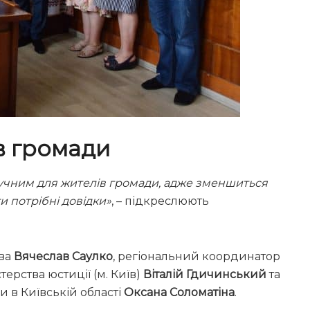
в громади
зручним для жителів громади, адже зменшиться
ти потрібні довідки»
, – підкреслюють
ова
Вячеслав Саулко
, регіональний координатор
ерства юстиції (м. Київ)
Віталій Гдичинський
та
и в Київській області
Оксана Соломатіна
.