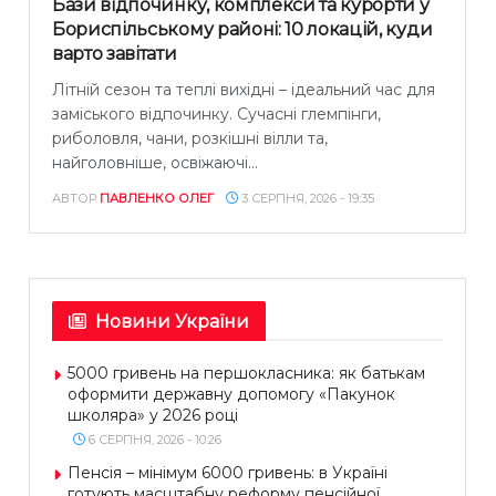
Бази відпочинку, комплекси та курорти у
Бориспільському районі: 10 локацій, куди
варто завітати
Літній сезон та теплі вихідні – ідеальний час для
заміського відпочинку. Сучасні глемпінги,
риболовля, чани, розкішні вілли та,
найголовніше, освіжаючі...
АВТОР
ПАВЛЕНКО ОЛЕГ
3 СЕРПНЯ, 2026 - 19:35
Новини України
5000 гривень на першокласника: як батькам
оформити державну допомогу «Пакунок
школяра» у 2026 році
6 СЕРПНЯ, 2026 - 10:26
Пенсія – мінімум 6000 гривень: в Україні
готують масштабну реформу пенсійної