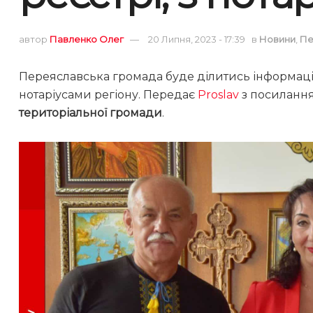
автор
Павленко Олег
20 Липня, 2023 - 17:39
в
Новини
,
Пе
Переяславська громада буде ділитись інформацією
нотаріусами регіону. Передає
Proslav
з посиланн
територіальної громади
.