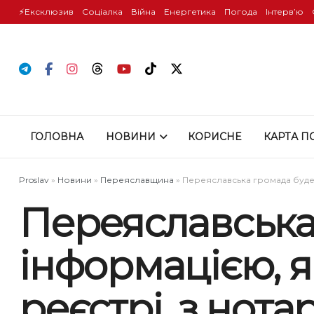
⚡️Ексклюзив
Соціалка
Війна
Енергетика
Погода
Інтервʼю
ГОЛОВНА
НОВИНИ
КОРИСНЕ
КАРТА П
Proslav
»
Новини
»
Переяславщина
»
Переяславська громада буде д
Переяславська
інформацією, я
реєстрі, з нота