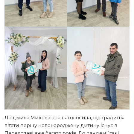
Людмила Миколаївна наголосила, що традиція
вітати першу новонароджену дитину існує в
Переяславі вже багато років. До пандемії такі