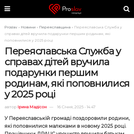
Proslav
»
Новини
»
Переяславщина
»
Переяславська Служба у
справах дітей вручила подарунки першим родинам, які
поповнилися у 2025 році
Переяславська Служба у
справах дітей вручила
подарунки першим
родинам, які поповнилися
у 2025 році
автор
Ірина Мадісон
16 Січня, 2025 - 14:47
У Переяславській громаді поздоровили родини,
які поповнилися малюками в новому 2025 році.
Працівники ДРАЦС урочисто вручили батькам