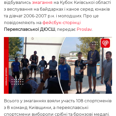
відбувались
змагання
на Кубок Київської області
з веслування на байдарках і каное серед юнаків
та дівчат 2006-2007 р.н. і молодших. Про це
повідомляють на
фейсбук-сторінці
Переяславської ДЮСШ
, передає
Proslav
.
Всього у змаганнях взяли участь 108 спортсменів
з 8 команд Київщини, а переяславські
спортсмени вибороли срібні та бронзові медалі.