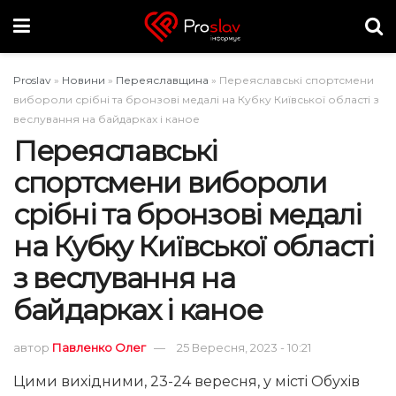
Proslav
»
Новини
»
Переяславщина
»
Переяславські спортсмени
вибороли срібні та бронзові медалі на Кубку Київської області з
веслування на байдарках і каное
Переяславські
спортсмени вибороли
срібні та бронзові медалі
на Кубку Київської області
з веслування на
байдарках і каное
автор
Павленко Олег
25 Вересня, 2023 - 10:21
Цими вихідними, 23-24 вересня, у місті Обухів