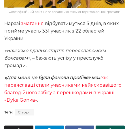
Фото: офіційний сайт Переяславської міської територіальної громади
Наразі
змагання
відбуватимуться 5 днів, в яких
прийме участь 331 учасник з 22 областей
України.
«Бажаємо вдалих стартів переяславським
боксерам»
, – бажають успіху у пресслужбі
громади.
«Для мене це була фанова пробіжечка»:
як
переяславці стали учасниками найяскравішого
благодійного забігу з перешкодами в Україні
«Dyka Gonka»
.
Теги:
Спорт