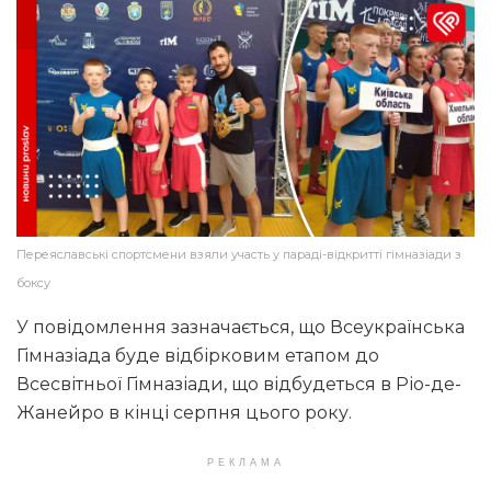
Переяславські спортсмени взяли участь у параді-відкритті гімназіади з
боксу
У повідомлення зазначається, що Всеукраїнська
Гімназіада буде відбірковим етапом до
Всесвітньої Гімназіади, що відбудеться в Ріо-де-
Жанейро в кінці серпня цього року.
РЕКЛАМА