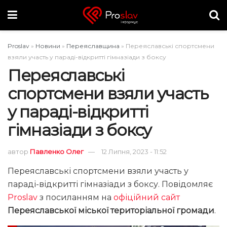
Proslav
»
Новини
»
Переяславщина
»
Переяславські спортсмени
взяли участь у параді-відкритті гімназіади з боксу
Переяславські
спортсмени взяли участь
у параді-відкритті
гімназіади з боксу
автор
Павленко Олег
12 Липня, 2023 - 11:52
Переяславські спортсмени взяли участь у
параді-відкритті гімназіади з боксу. Повідомляє
Proslav
з посиланням на
офіційний сайт
Переяславської міської територіальної громади
.