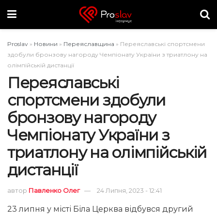
Proslav
»
Новини
»
Переяславщина
»
Переяславські спортсмени
здобули бронзову нагороду Чемпіонату України з триатлону на
олімпійській дистанції
Переяславські
спортсмени здобули
бронзову нагороду
Чемпіонату України з
триатлону на олімпійській
дистанції
автор
Павленко Олег
24 Липня, 2023 - 12:41
23 липня у місті Біла Церква відбувся другий