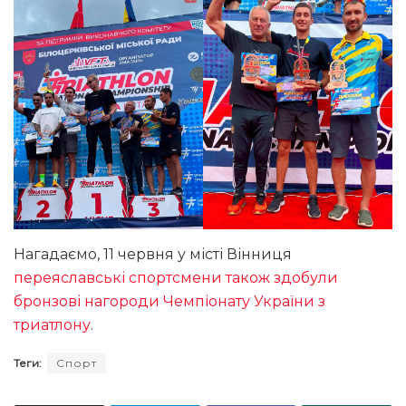
Нагадаємо, 11 червня у місті Вінниця
переяславські спортсмени також здобули
бронзові нагороди Чемпіонату України з
триатлону
.
Теги:
Спорт