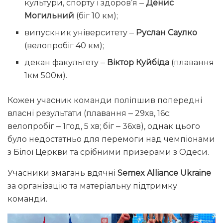
культури, спорту і здоров’я ‒
Денис
Могильний
(біг 10 км);
випускник університету ‒
Руслан Саулко
(велопробіг 40 км);
декан факультету ‒
Віктор Куйбіда
(плавання
1км 500м).
Кожен учасник команди поліпшив попередні
власні результати (плавання ‒ 29хв, 16с;
велопробіг ‒ 1год, 5 хв; біг ‒ 36хв), однак цього
було недостатньо для перемоги над чемпіонами
з Білої Церкви та срібними призерами з Одеси.
Учасники змагань вдячні
Semex Alliance Ukraine
за організацію та матеріальну підтримку
команди.