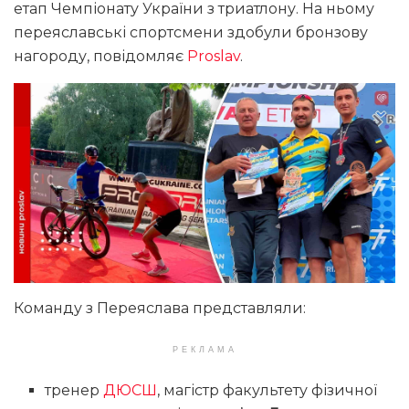
етап Чемпіонату України з триатлону. На ньому
переяславські спортсмени здобули бронзову
нагороду, повідомляє
Proslav
.
Команду з Переяслава представляли:
РЕКЛАМА
тренер
ДЮСШ
, магістр факультету фізичної