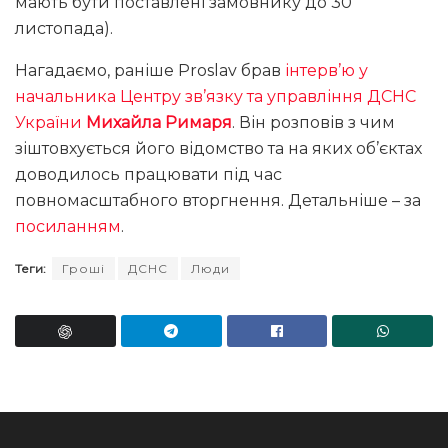
мають бути поставлені замовнику до 30
листопада).
Нагадаємо, раніше Proslav брав
інтерв’ю у
начальника Центру зв’язку та управління ДСНС
України
Михайла Римаря
. Він розповів з чим
зіштовхується його відомство та на яких об’єктах
доводилось працювати під час
повномасштабного вторгнення. Детальніше – за
посиланням
.
Теги:
Гроші
ДСНС
Люди