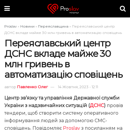
Proslav
»
Новини
»
Переяславщина
»
Переяславський центр
ДСНС вкладе майже 30 млн гривень в автоматизацію сповіщень
Переяславський центр
ДСНС вкладе майже 30
млн гривень в
автоматизацію сповіщень
автор
Павленко Олег
14 Жовтня, 2023 - 12:11
Центр зв’язку та управління Державної служби
України з надзвичайних ситуацій (
ДСНС
)
провів
тендери, щоб створити систему оперативного
інформування людей за допомогою СМС-
сповіщень. Повідомляє
Proslav
з посиланням на