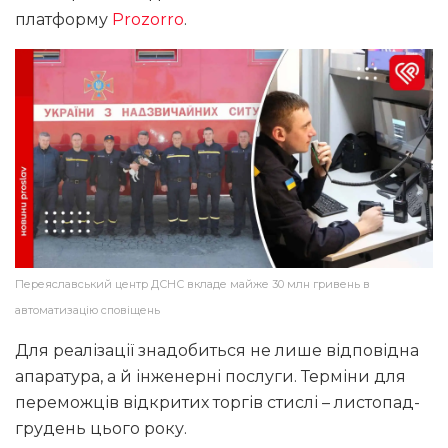
платформу
Prozorro
.
Переяславський центр ДСНС вкладе майже 30 млн гривень в
автоматизацію сповіщень
Для реалізації знадобиться не лише відповідна
апаратура, а й інженерні послуги. Терміни для
переможців відкритих торгів стислі – листопад-
грудень цього року.