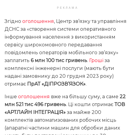
РЕКЛАМА
Згідно
оголошення
, Центр зв’язку та управління
ДСНС за «створення системи оперативного
інформування населення з використанням
сервісу широкомовного передавання
повідомлень операторів мобільного зв’язку»
заплатить
6 млн 100 тис гривень
.
Гроші
за
комплексні інженерні послуги (мають бути
надані замовнику до 20 грудня 2023 року)
отримає
ПрАТ «ДІПРОЗВ’ЯЗОК»
.
Інше
оголошення
вже на більшу суму, а саме
22
млн 521 тис 496 гривень
. Ці кошти отримає
ТОВ
«АРТЛАЙН ІНТЕГРАЦІЯ»
за майже 200
комплектів автоматизованих робочих місць
(апаратні частини машин для обробки даних