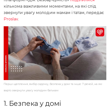
кількома важливими моментами, на які слід
звернути увагу молодим мамам і татам, передає
Proslav
.
Перші щеплення, вибір садочку, безпека у домі та інше: 7 речей, на які
варто звернути увагу молодим батькам
1. Безпека у домі