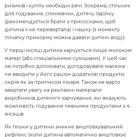
ризиків і купіть необхідні речі. Зокрема, стільчик
для годування, слинявчик, дитячу тарілку
(рекомендується брати з присосками, щоб
дитина її не перевертала) і чашку (з моменту
початку прикорму можна давати дитині воду).
У перші місяці дитина харчується лише молоком
матері (або спеціальними сумішами). У цей час
не потрібно допоювати, догодовувати малюка
чи вводити у його раціон додаткові продукти,
окрім як за приписом лікаря. Також не варто
звертати увагу на рекламні матеріали
виробників дитячого харчування, які вказують
можливість годування певними продуктами з 4
місяців.
Як тільки у дитини зникне виштовхувальний
рефлекс (коли дитина автоматично виштовхує