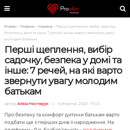
Proslav
»
Новини
»
Україна
»
Перші щеплення, вибір садочку,
безпека у домі та інше: 7 речей, на які варто звернути увагу
молодим батькам
Перші щеплення, вибір
садочку, безпека у домі та
інше: 7 речей, на які варто
звернути увагу молодим
батькам
автор
Аліна Нестерук
6 Жовтня, 2023 - 17:03
Про безпеку та комфорт дитини батькам варто
подбати ще з перших днів її народження. На
платформі «Дія. Безбар’єрність»
поділилися