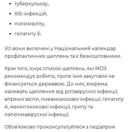
туберкульозу,
ХІБ-інфекцій,
поліомієліту,
гепатиту Б.
Усі вони включені у Національний календар
профілактичних щеплень та є безкоштовними.
Крім того, існує список щеплень, які МОЗ
рекомендує робити, проте їхня закупівля не
фінансується державою. До них, зокрема,
належать щеплення від ротавірусної інфекції,
вітряної віспи, пневмококової інфекції, гепатиту
А, менінгококової інфекції, грипу та
папіломавірусної інфекції.
Обов’язково проконсультуйтеся з педіатром