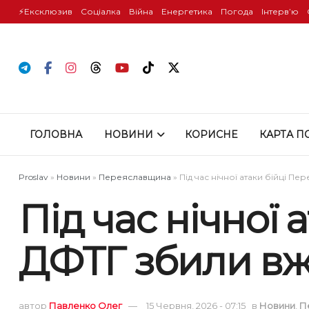
⚡️Ексклюзив
Соціалка
Війна
Енергетика
Погода
Інтервʼю
ГОЛОВНА
НОВИНИ
КОРИСНЕ
КАРТА П
Proslav
»
Новини
»
Переяславщина
»
Під час нічної атаки бійці П
Під час нічної
ДФТГ збили вже
автор
Павленко Олег
15 Червня, 2026 - 07:15
в
Новини
,
П