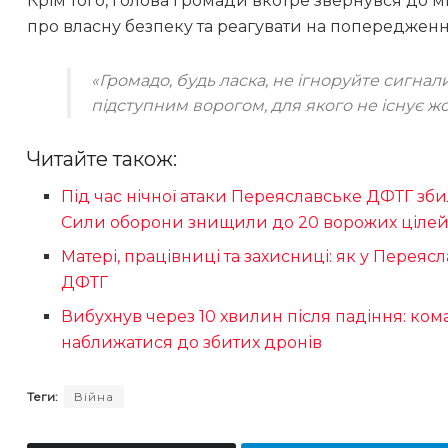
Крім того, голова громади вкотре звернувся до 
про власну безпеку та реагувати на попередженн
«Громадо, будь ласка, не ігноруйте сигнал
підступним ворогом, для якого не існує ж
Читайте також:
Під час нічної атаки Переяславське ДФТГ зб
Сили оборони знищили до 20 ворожих ціле
Матері, працівниці та захисниці: як у Перея
ДФТГ
Вибухнув через 10 хвилин після падіння: к
наближатися до збитих дронів
Теги:
Війна