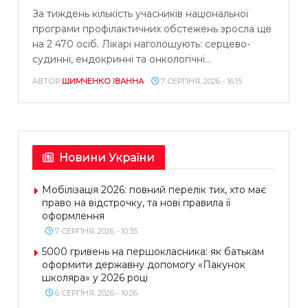
За тиждень кількість учасників національної
програми профілактичних обстежень зросла ще
на 2 470 осіб. Лікарі наголошують: серцево-
судинні, ендокринні та онкологічні...
АВТОР
ШИМЧЕНКО ІВАННА
7 СЕРПНЯ, 2026 - 16:15
Новини України
Мобілізація 2026: повний перелік тих, хто має
право на відстрочку, та нові правила її
оформлення
7 СЕРПНЯ, 2026 - 10:35
5000 гривень на першокласника: як батькам
оформити державну допомогу «Пакунок
школяра» у 2026 році
6 СЕРПНЯ, 2026 - 10:26