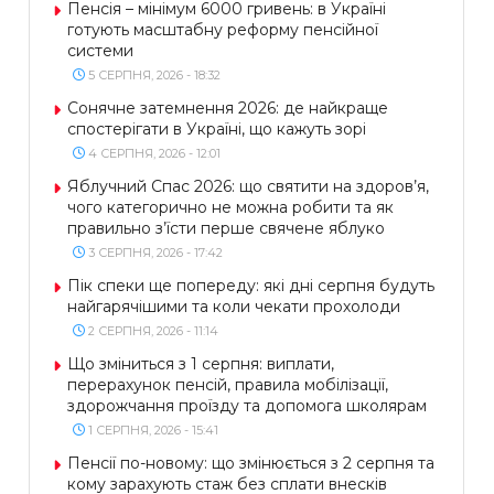
Пенсія – мінімум 6000 гривень: в Україні
готують масштабну реформу пенсійної
системи
5 СЕРПНЯ, 2026 - 18:32
Сонячне затемнення 2026: де найкраще
спостерігати в Україні, що кажуть зорі
4 СЕРПНЯ, 2026 - 12:01
Яблучний Спас 2026: що святити на здоров’я,
чого категорично не можна робити та як
правильно з’їсти перше свячене яблуко
3 СЕРПНЯ, 2026 - 17:42
Пік спеки ще попереду: які дні серпня будуть
найгарячішими та коли чекати прохолоди
2 СЕРПНЯ, 2026 - 11:14
Що зміниться з 1 серпня: виплати,
перерахунок пенсій, правила мобілізації,
здорожчання проїзду та допомога школярам
1 СЕРПНЯ, 2026 - 15:41
Пенсії по-новому: що змінюється з 2 серпня та
кому зарахують стаж без сплати внесків