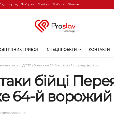
Сад і город
Добірки
Поліція
Робота
Більше
ОВІТРЯНИХ ТРИВОГ
СПЕЦПРОЕКТИ
КОНТАКТИ
ереяславського ДФТГ збили вже 64-й ворожий «шахед» (відео)
 атаки бійці Пер
 64-й ворожий 
ереяславщина