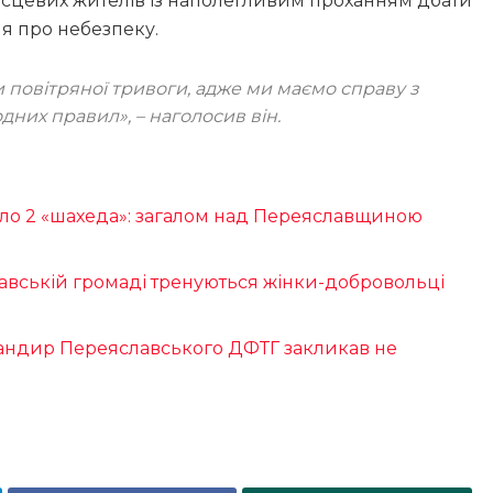
місцевих жителів із наполегливим проханням дбати
я про небезпеку.
и повітряної тривоги, адже ми маємо справу з
одних правил»
, – наголосив він.
ило 2 «шахеда»: загалом над Переяславщиною
й
славській громаді тренуються жінки-добровольці
омандир Переяславського ДФТГ закликав не