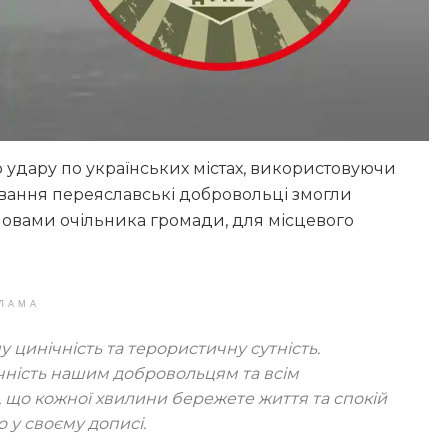
го удару по українських містах, використовуючи
гування переяславські добровольці змогли
словами очільника громади, для місцевого
ЛАМА
цинічність та терористичну сутність.
ість нашим добровольцям та всім
е, що кожної хвилини бережете життя та спокій
о у своєму дописі.