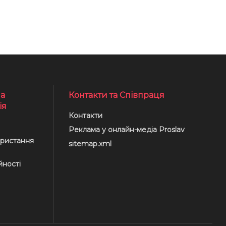
а
Контакти та Співпраця
ія
Контакти
Реклама у онлайн-медіа Proslav
ристання
sitemap.xml
йності