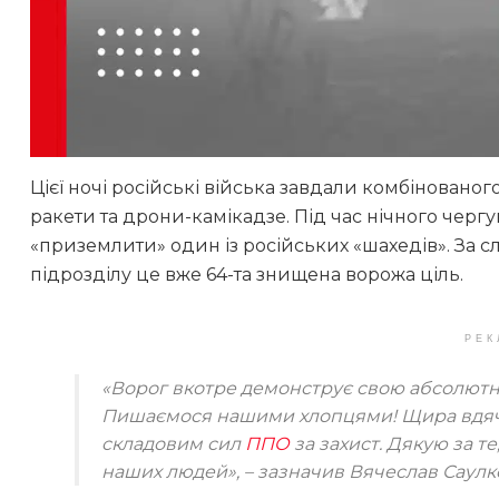
Цієї ночі російські війська завдали комбіновано
ракети та дрони-камікадзе. Під час нічного чер
«приземлити» один із російських «шахедів». За 
підрозділу це вже 64-та знищена ворожа ціль.
РЕК
«Ворог вкотре демонструє свою абсолютну 
Пишаємося нашими хлопцями! Щира вдячн
складовим сил
ППО
за захист. Дякую за т
наших людей»
, – зазначив Вячеслав Саулк