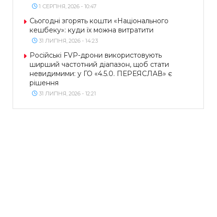
1 СЕРПНЯ, 2026 - 10:47
Сьогодні згорять кошти «Національного
кешбеку»: куди їх можна витратити
31 ЛИПНЯ, 2026 - 14:23
Російські FVP-дрони використовують
ширший частотний діапазон, щоб стати
невидимими: у ГО «4.5.0. ПЕРЕЯСЛАВ» є
рішення
31 ЛИПНЯ, 2026 - 12:21