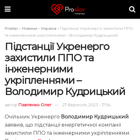
Proslav
»
Новини
»
Україна
»
Підстанції Укренерго захистили ППО
та інженерними укріпленнями – Володимир Кудрицький
Підстанції Укренерго
захистили ППО та
інженерними
укріпленнями –
Володимир Кудрицький
автор
Павленко Олег
27 Вересня, 2023 - 17:54
Очільник Укренерго
Володимир Кудрицький
заявив, що підстанції енергетичної компанії
захистили ППО та інженерними укріпленнями.