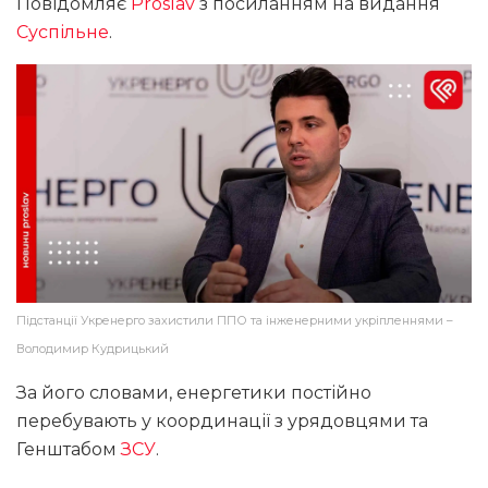
Повідомляє
Proslav
з посиланням на видання
Суспільне
.
Підстанції Укренерго захистили ППО та інженерними укріпленнями –
Володимир Кудрицький
За його словами, енергетики постійно
перебувають у координації з урядовцями та
Генштабом
ЗСУ
.