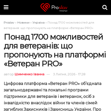
Proslav
»
Новини
»
Україна
»
Понад 1700 можливостей для
ветеранів: що пропонують на платформі «Ветеран PRO»
Понад 1700 можливостей
для ветеранів: що
пропонують на платформі
«Ветеран PRO»
автор
Шимченко Іванна
3 Липня, 2026 - 17:28
Цифрова платформа «Ветеран PRO» об’єднала
загальнодержавні та локальні програми
підтримки для ветеранів і ветеранок, осіб з
інвалідністю внаслідок війни та членів сімей
загиблих Захисників і Захисниць України. Про