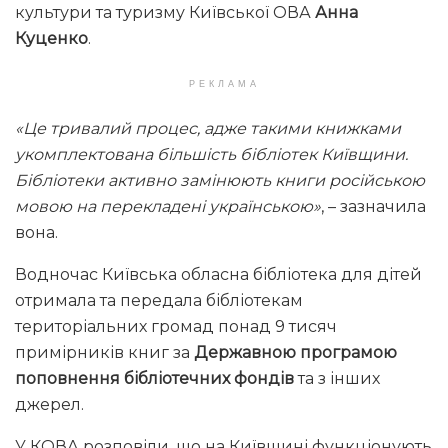
культури та туризму Київської ОВА
Анна
Куценко
.
РЕКЛАМА
«Це тривалий процес, адже такими книжками
укомплектована більшість бібліотек Київщини.
Бібліотеки активно замінюють книги російською
мовою на перекладені українською»
, – зазначила
вона.
Водночас Київська обласна бібліотека для дітей
отримала та передала бібліотекам
територіальних громад понад 9 тисяч
примірників книг за
Державною програмою
поповнення бібліотечних фондів
та з інших
джерел.
У КОВА розповіли, що на Київщині функціонують