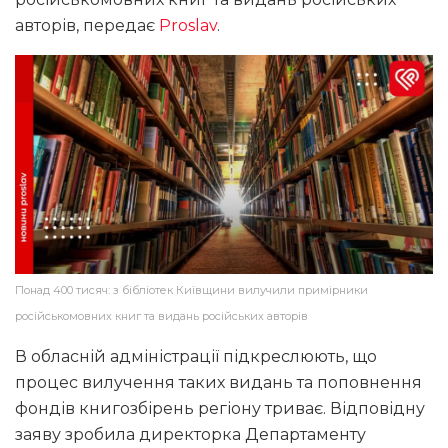
авторів, передає
Proslav
.
Понад 400 тисяч: з бібліотек Київщини вилучили примірники
російськомовних книг та видань російських авторів
В обласній адміністрації підкреслюють, що
процес вилучення таких видань та поповнення
фондів книгозбірень регіону триває. Відповідну
заяву зробила директорка Департаменту