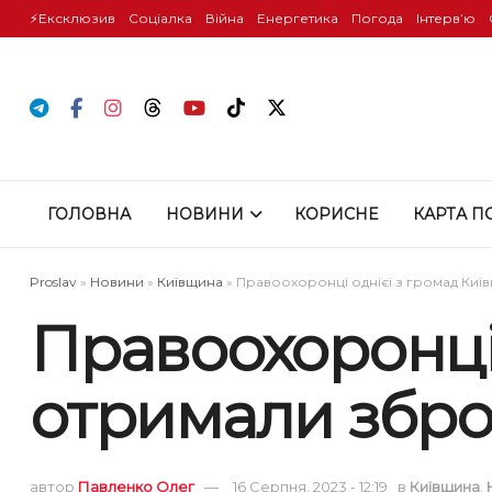
⚡️Ексклюзив
Соціалка
Війна
Енергетика
Погода
Інтервʼю
ГОЛОВНА
НОВИНИ
КОРИСНЕ
КАРТА П
Proslav
»
Новини
»
Київщина
»
Правоохоронці однієї з громад Киї
Правоохоронці
отримали збро
автор
Павленко Олег
16 Серпня, 2023 - 12:19
в
Київщина
,