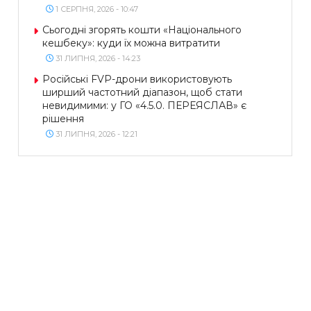
1 СЕРПНЯ, 2026 - 10:47
Сьогодні згорять кошти «Національного
кешбеку»: куди їх можна витратити
31 ЛИПНЯ, 2026 - 14:23
Російські FVP-дрони використовують
ширший частотний діапазон, щоб стати
невидимими: у ГО «4.5.0. ПЕРЕЯСЛАВ» є
рішення
31 ЛИПНЯ, 2026 - 12:21