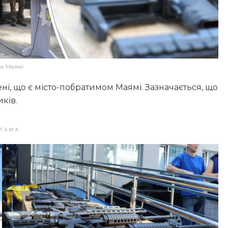
их Маямі
і, що є місто-побратимом Маямі. Зазначається, що
ків.
ЛАМА