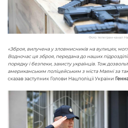
Фото: телеграм-канал На
«Зброя, вилучена у зловмисників на вулицях, мог
Водночас ця зброя, передана до наших підрозділ
порядку і безпеки, захисту українців. Тож дозволь
американським поліцейським з міста Маямі за так
сказав заступник Голови Нацполіції України
Генн