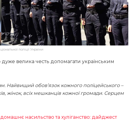
ціональної поліції України
о дуже велика честь допомагати українським
вам. Найвищий обов’язок кожного поліцейського –
ів, жінок, всіх мешканців кожної громади. Серцем
 домашнє насильство та хуліганство: дайджест