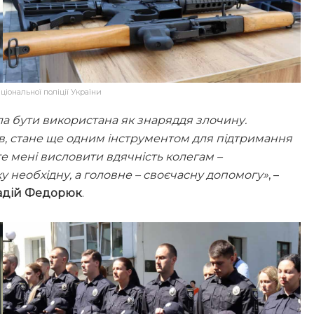
ціональної поліції України
ла бути використана як знаряддя злочину.
ів, стане ще одним інструментом для підтримання
те мені висловити вдячність колегам –
у необхідну, а головне – своєчасну допомогу»
, –
адій Федорюк
.