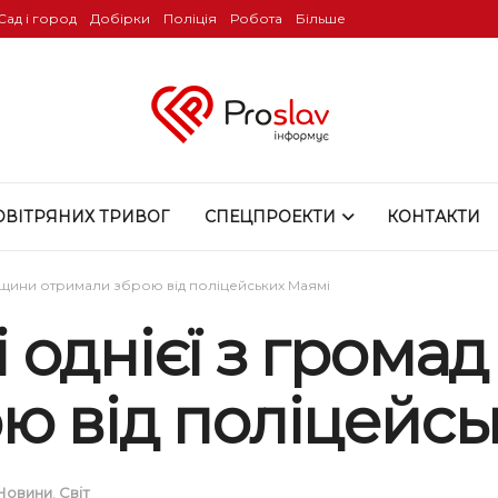
Сад і город
Добірки
Поліція
Робота
Більше
ОВІТРЯНИХ ТРИВОГ
СПЕЦПРОЕКТИ
КОНТАКТИ
вщини отримали зброю від поліцейських Маямі
 однієї з грома
ю від поліцейсь
Новини
,
Світ