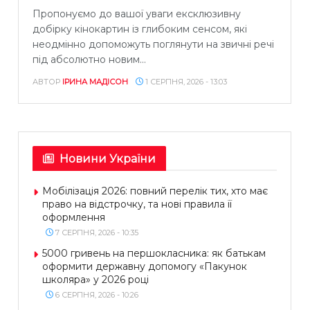
Пропонуємо до вашої уваги ексклюзивну
добірку кінокартин із глибоким сенсом, які
неодмінно допоможуть поглянути на звичні речі
під абсолютно новим...
АВТОР
ІРИНА МАДІСОН
1 СЕРПНЯ, 2026 - 13:03
Новини України
Мобілізація 2026: повний перелік тих, хто має
право на відстрочку, та нові правила її
оформлення
7 СЕРПНЯ, 2026 - 10:35
5000 гривень на першокласника: як батькам
оформити державну допомогу «Пакунок
школяра» у 2026 році
6 СЕРПНЯ, 2026 - 10:26