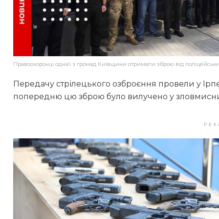
Правоохоронці однієї з громад Київщини отримали зброю від поліцейськ
Передачу стрілецького озброєння провели у Ірпен
попередню цю зброю було вилучено у зловмисни
РЕК