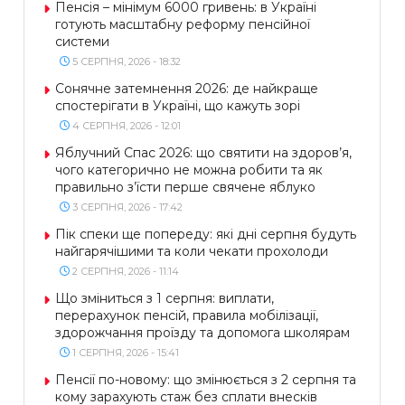
Пенсія – мінімум 6000 гривень: в Україні
готують масштабну реформу пенсійної
системи
5 СЕРПНЯ, 2026 - 18:32
Сонячне затемнення 2026: де найкраще
спостерігати в Україні, що кажуть зорі
4 СЕРПНЯ, 2026 - 12:01
Яблучний Спас 2026: що святити на здоров’я,
чого категорично не можна робити та як
правильно з’їсти перше свячене яблуко
3 СЕРПНЯ, 2026 - 17:42
Пік спеки ще попереду: які дні серпня будуть
найгарячішими та коли чекати прохолоди
2 СЕРПНЯ, 2026 - 11:14
Що зміниться з 1 серпня: виплати,
перерахунок пенсій, правила мобілізації,
здорожчання проїзду та допомога школярам
1 СЕРПНЯ, 2026 - 15:41
Пенсії по-новому: що змінюється з 2 серпня та
кому зарахують стаж без сплати внесків