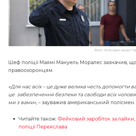
Фото: телеграм-канал На
Шеф поліції Маямі Мануель Моралес зазначив, щ
правоохоронцям.
«Для нас всіх – це дуже велика честь допомогти 
це забезпечення безпеки та свободи всіх чоловік
ми з вами»
, – зауважив американський полісмен.
Читайте також:
Фейковий заробіток за лайки,
поліції Переяслава