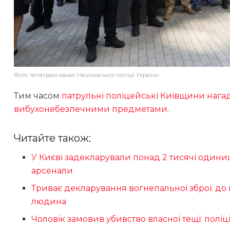
Фото: телеграм-канал Національної поліції України
Тим часом
патрульні поліцейські Київщини нага
вибухонебезпечними предметами
.
Читайте також:
У Києві задекларували понад 2 тисячі одиниц
арсенали
Триває декларування вогнепальної зброї: до
людина
Чоловік замовив убивство власної тещі: пол