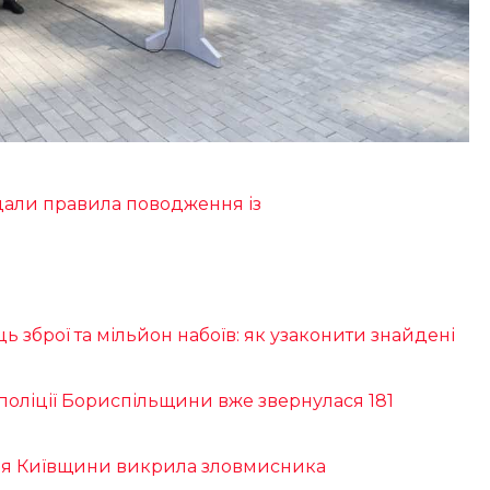
дали правила поводження із
ь зброї та мільйон набоїв: як узаконити знайдені
 поліції Бориспільщини вже звернулася 181
іція Київщини викрила зловмисника