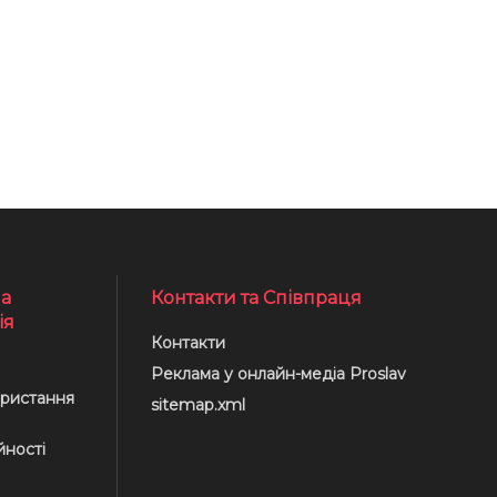
а
Контакти та Співпраця
ія
Контакти
Реклама у онлайн-медіа Proslav
ристання
sitemap.xml
йності