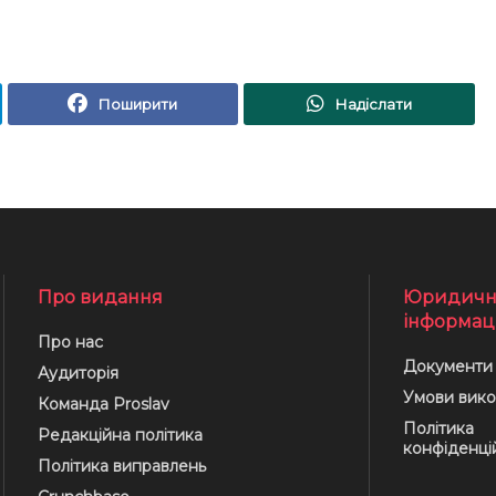
Поширити
Надіслати
Про видання
Юридичн
інформац
Про нас
Документи
Аудиторія
Умови вико
Команда Proslav
Політика
Редакційна політика
конфіденці
Політика виправлень