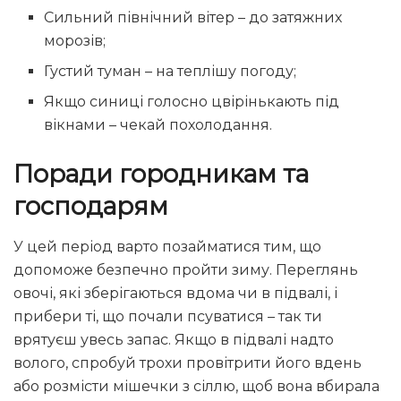
Сильний північний вітер – до затяжних
морозів;
Густий туман – на теплішу погоду;
Якщо синиці голосно цвірінькають під
вікнами – чекай похолодання.
Поради городникам та
господарям
У цей період варто позайматися тим, що
допоможе безпечно пройти зиму. Переглянь
овочі, які зберігаються вдома чи в підвалі, і
прибери ті, що почали псуватися – так ти
врятуєш увесь запас. Якщо в підвалі надто
волого, спробуй трохи провітрити його вдень
або розмісти мішечки з сіллю, щоб вона вбирала