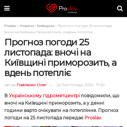
Proslav
»
Новини
»
Київщина
»
Прогноз погоди 25 листопада:
вночі на Київщині приморозить, а вдень потепліє
Прогноз погоди 25
листопада: вночі на
Київщині приморозить, а
вдень потепліє
автор
Павленко Олег
24 Листопада, 2025 - 17:50
В
Українському гідрометцентрі
повідомили, що
вночі на Київщині приморозить, а у денні
години варто очікувати на потепління. Прогноз
погоди на 25 листопада передає
Proslav
.