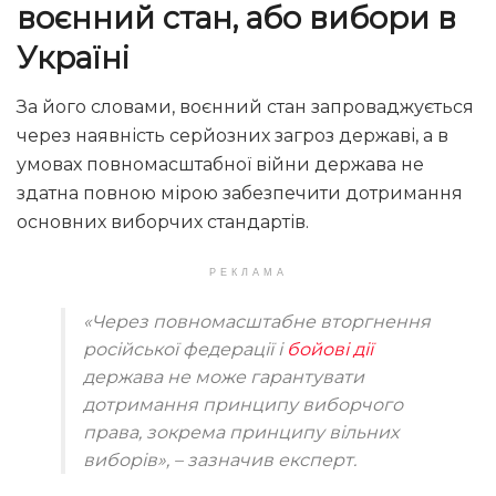
воєнний стан, або вибори в
Україні
За його словами, воєнний стан запроваджується
через наявність серйозних загроз державі, а в
умовах повномасштабної війни держава не
здатна повною мірою забезпечити дотримання
основних виборчих стандартів.
РЕКЛАМА
«Через повномасштабне вторгнення
р
осійської
ф
едерації і
бойові дії
держава не може гарантувати
дотримання принципу виборчого
права, зокрема принципу вільних
виборів»
, – зазначив експерт.