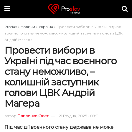
Proslav
»
Новини
»
Україна
»
Провести вибори в Україні під час
воєнного стану неможливо, – колишній заступник голови ЦВК
Андрій Магера
Провести вибори в
Україні під час воєнного
стану неможливо, –
колишній заступник
голови ЦВК Андрій
Магера
автор
Павленко Олег
21 Грудня, 2025 - 09:11
Під час дії воєнного стану держава не може