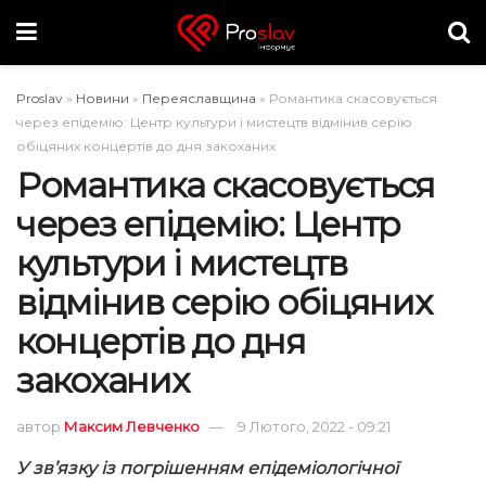
Proslav
»
Новини
»
Переяславщина
»
Романтика скасовується
через епідемію: Центр культури і мистецтв відмінив серію
обіцяних концертів до дня закоханих
Романтика скасовується
через епідемію: Центр
культури і мистецтв
відмінив серію обіцяних
концертів до дня
закоханих
автор
Максим Левченко
9 Лютого, 2022 - 09:21
У зв’язку із погрішенням епідеміологічної