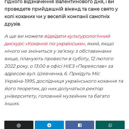
гідного відзначення Валентинового дня, і ви
проведете прийдешній вікенд та саме свято у
колі коханих чи у веселій компанії самотніх
друзів.
А ще ви можете
відвідати культурологічний
дискурс «Кохання по-українськи»
, який, якщо
нічого не зміниться у зв
’язку з обставинами
вище, планують провести в суботу, 12 лютого
2022 року, о 13:00 в офісі НІЕЗ «Переяслав» за
адресою вул. Шевченка, 6.
Приїдуть Міс
Україна-1995, дослідниця українського кохання та
його теоретик, до них долучаться ректор
університету, головний музейник та багато
інших.