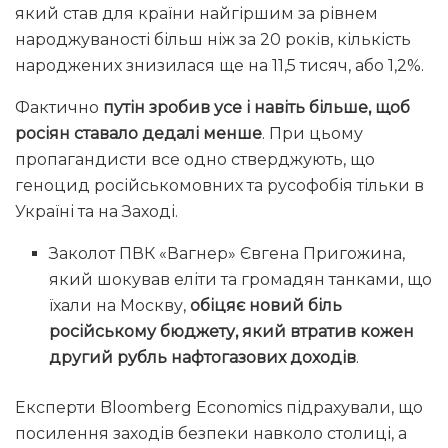
який став для країни найгіршим за рівнем
народжуваності більш ніж за 20 років, кількість
народжених знизилася ще на 11,5 тисяч, або 1,2%.
Фактично
путін зробив усе і навіть більше, щоб
росіян ставало дедалі менше
. При цьому
пропагандисти все одно стверджують, що
геноцид російськомовних та русофобія тільки в
Україні та на Заході.
Заколот ПВК «Вагнер» Євгена Пригожина,
який шокував еліти та громадян танками, що
їхали на Москву,
обіцяє новий біль
російському бюджету, який втратив кожен
другий рубль нафтогазових доходів
.
Експерти Bloomberg Economics підрахували, що
посилення заходів безпеки навколо столиці, а