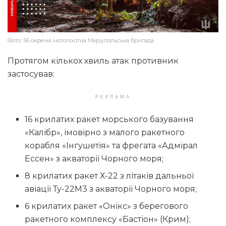
Фото: 56 окрема мотопіхотна Маріупольська бригада
Протягом кількох хвиль атак противник
застосував:
РЕКЛАМА
16 крилатих ракет морського базування
«Калібр», імовірно з малого ракетного
корабля «Інгушетія» та фрегата «Адмірал
Ессен» з акваторії Чорного моря;
8 крилатих ракет Х-22 з літаків дальньої
авіації Ту-22М3 з акваторії Чорного моря;
6 крилатих ракет «Онікс» з берегового
ракетного комплексу «Бастіон» (Крим);