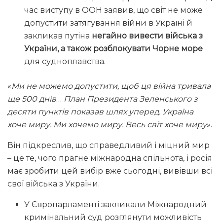
час виступу в ООН заявив, що світ не може
допустити затягування війни в Україні й
закликав путіна
негайно вивести війська з
України, а також розблокувати Чорне море
для судноплавства.
«
Ми не можемо допустити, щоб ця війна тривала
ще 500 днів
…
План Президента Зеленського з
десяти пунктів показав шлях уперед. Україна
хоче миру. Ми хочемо миру. Весь світ хоче миру
».
Він підкреслив, що справедливий і міцний мир
– це те, чого прагне міжнародна спільнота, і росія
має зробити цей вибір вже сьогодні, вивівши всі
свої війська з України.
У Європарламенті закликали Міжнародний
кримінальний суд розглянути можливість