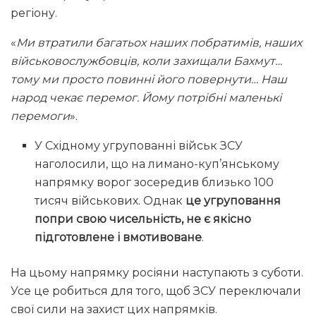
регіону.
«
Ми втратили багатьох наших побратимів, наших
військовослужбовців, коли захищали Бахмут…
тому ми просто повинні його повернути… Наш
народ чекає перемог. Йому потрібні маленькі
перемоги
».
У Східному угрупованні військ ЗСУ
наголосили, що на лимано-куп’янському
напрямку ворог зосередив близько 100
тисяч військових. Однак
це угруповання
попри свою чисельність, не є якісно
підготовлене і вмотивоване
.
На цьому напрямку росіяни наступають з суботи.
Усе це робиться для того, щоб ЗСУ переключали
свої сили на захист цих напрямків.