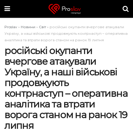
Proslav
»
Новини
»
Світ
»
російські окупанти вчергове атакували
Україну, а наші військові продовжують контрнаступ – оперативна
аналітика та втрати ворога станом на ранок 19 липня
російські окупанти
вчергове атакували
Україну, а наші військові
продовжують
контрнаступ – оперативна
аналітика та втрати
ворога станом на ранок 19
липня