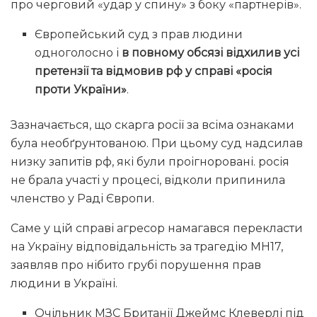
про черговий «удар у спину» з боку «партнерів».
Європейський суд з прав людини
одноголосно і
в повному обсязі відхилив усі
претензії та відмовив рф у справі «росія
проти України»
.
Зазначається, що скарга росії за всіма ознаками
була необґрунтованою. При цьому суд надсилав
низку запитів рф, які були проігноровані. росія
не брала участі у процесі, відколи припинила
членство у Раді Європи.
Саме у цій справі агресор намагався перекласти
на Україну відповідальність за трагедію МН17,
заявляв про нібито грубі порушення прав
людини в Україні.
Очільник МЗС Британії Джеймс Клеверлі під