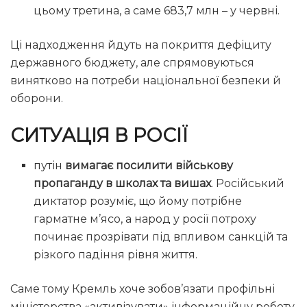
цьому третина, а саме 683,7 млн – у червні.
Ці надходження йдуть на покриття дефіциту
державного бюджету, але спрямовуються
винятково на потреби національної безпеки й
оборони.
СИТУАЦІЯ В РОСІЇ
путін
вимагає посилити військову
пропаганду в школах та вишах
. Російський
диктатор розуміє, що йому потрібне
гарматне м’ясо, а народ у росії потроху
починає прозрівати під впливом санкцій та
різкого падіння рівня життя.
Саме тому Кремль хоче зобов’язати профільні
міністерства «активізувати» інформаційну роботу