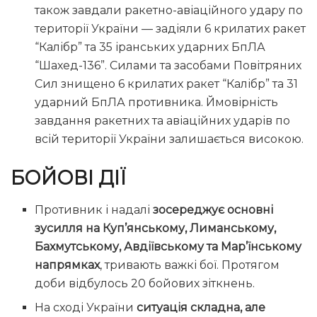
також завдали ракетно-авіаційного удару по
території України — задіяли 6 крилатих ракет
“Калібр” та 35 іранських ударних БпЛА
“Шахед-136”. Силами та засобами Повітряних
Сил знищено 6 крилатих ракет “Калібр” та 31
ударний БпЛА противника. Ймовірність
завдання ракетних та авіаційних ударів по
всій території України залишається високою.
БОЙОВІ ДІЇ
Противник і надалі
зосереджує основні
зусилля на Куп’янському, Лиманському,
Бахмутському, Авдіївському та Мар’їнському
напрямках
, тривають важкі бої. Протягом
доби відбулось 20 бойових зіткнень.
На сході України
ситуація складна, але