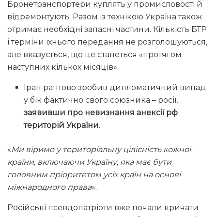
Бронетранспортери куплять у промисловості й
відремонтують. Разом із технікою Україна також
отримає необхідні запасні частини. Кількість БТР
і терміни їхнього передання не розголошуються,
але вказується, що це станеться «протягом
наступних кількох місяців».
Іран раптово зробив дипломатичний випад
у бік фактично свого союзника – росії,
заявивши про невизнання анексії рф
територій України
.
«
Ми віримо у територіальну цілісність кожної
країни, включаючи Україну, яка має бути
головним пріоритетом усіх країн на основі
міжнародного права
».
Російські псевдопатріоти вже почали кричати