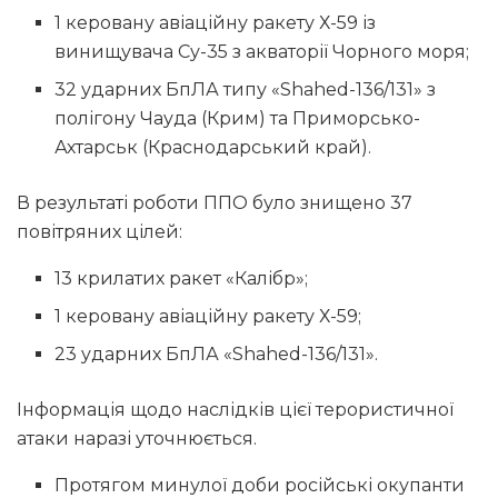
1 керовану авіаційну ракету Х-59 із
винищувача Су-35 з акваторії Чорного моря;
32 ударних БпЛА типу «Shahed-136/131» з
полігону Чауда (Крим) та Приморсько-
Ахтарськ (Краснодарський край).
В результаті роботи ППО було знищено 37
повітряних цілей:
13 крилатих ракет «Калібр»;
1 керовану авіаційну ракету Х-59;
23 ударних БпЛА «Shahed-136/131».
Інформація щодо наслідків цієї терористичної
атаки наразі уточнюється.
Протягом минулої доби російські окупанти