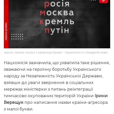
«росія» можна писати з маленької букви – Нацкомісія зі стандартів мови
Нацкомісія зазначила, що ухвалила таке рішення,
зважаючи на героїчну боротьбу Українського
народу за Незалежність Української Держави,
взявши до уваги звернення в соціальних
мережах міністерки з питань реінтеграції
тимчасово окупованих територій України
Ірини
Верещук
про написання назви країни-агресора
з малої букви.