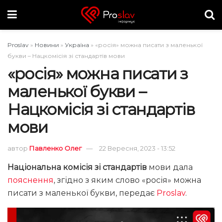
Proslav
»
Новини
»
Україна
»
«росія» можна писати з маленької
букви – Нацкомісія зі стандартів мови
«росія» можна писати з
маленької букви –
Нацкомісія зі стандартів
мови
автор
Павленко Олег
22 Вересня, 2023 - 13:52
Національна комісія зі стандартів
мови дала
пояснення
, згідно з яким слово «росія» можна
писати з маленької букви, передає
Proslav
.