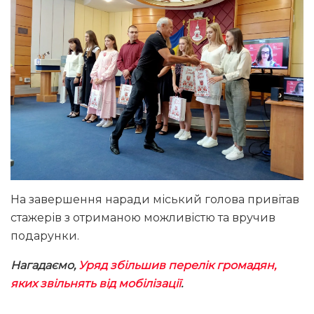
На завершення наради міський голова привітав
стажерів з отриманою можливістю та вручив
подарунки.
Нагадаємо,
Уряд збільшив перелік громадян,
яких звільнять від мобілізації
.