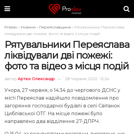
Proslav
»
Новини
»
Переяславщина
»
Рятувальники Переяслава
ліквідували дві пожежі: фото та відео з місця подій
Рятувальники Переяслава
ліквідували дві пожежі:
фото та відео з місця подій
автор
Артюх Олександр
28 Червня, 2022 - 12:24
Учора, 27 червня, о 14:34 до чергового ДСНС у
місті Переяслав надійшло повідомлення про
загоряння господарчої будівлі в селі Світанок
Циблівської ОТГ. На місце пожежі було
направлено два відділення 27-ДПРЧ.
О 15:04, за результатами розвідки, виявлено, що