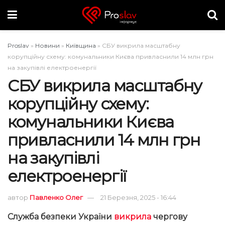
Proslav
»
Новини
»
Київщина
»
СБУ викрила масштабну
корупційну схему: комунальники Києва привласнили 14 млн грн
на закупівлі електроенергії
СБУ викрила масштабну
корупційну схему:
комунальники Києва
привласнили 14 млн грн
на закупівлі
електроенергії
автор
Павленко Олег
21 Березня, 2025 - 16:44
Служба безпеки України
викрила
чергову