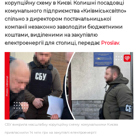
корупційну схему в Києві. Колишні посадовці
комунального підприємства «Київміськсвітло»
спільно з директором постачальницької
компанії незаконно заволоділи бюджетними
коштами, виділеними на закупівлю
електроенергії для столиці, передає
Proslav
.
СБУ викрила масштабну корупційну схему: комунальники Києва
привласнили 14 млн грн на закупівлі електроенергії