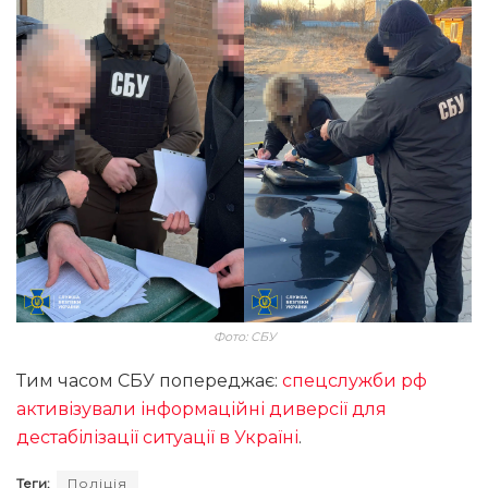
Фото: СБУ
Тим часом СБУ попереджає:
спецслужби рф
активізували інформаційні диверсії для
дестабілізації ситуації в Україні
.
Теги:
Поліція