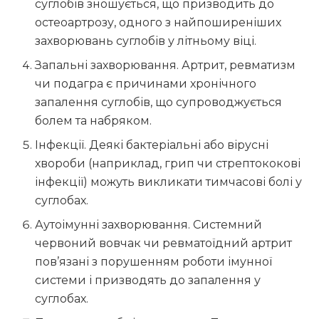
суглобів зношується, що призводить до
остеоартрозу, одного з найпоширеніших
захворювань суглобів у літньому віці.
Запальні захворювання. Артрит, ревматизм
чи подагра є причинами хронічного
запалення суглобів, що супроводжується
болем та набряком.
Інфекції. Деякі бактеріальні або вірусні
хвороби (наприклад, грип чи стрептококові
інфекції) можуть викликати тимчасові болі у
суглобах.
Аутоімунні захворювання. Системний
червоний вовчак чи ревматоїдний артрит
пов’язані з порушенням роботи імунної
системи і призводять до запалення у
суглобах.