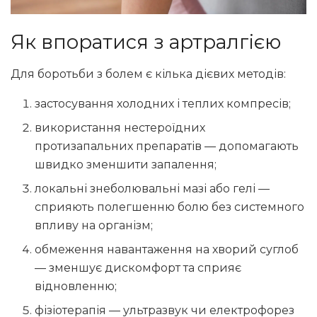
Як впоратися з артралгією
Для боротьби з болем є кілька дієвих методів:
застосування холодних і теплих компресів;
використання нестероїдних
протизапальних препаратів — допомагають
швидко зменшити запалення;
локальні знеболювальні мазі або гелі —
сприяють полегшенню болю без системного
впливу на організм;
обмеження навантаження на хворий суглоб
— зменшує дискомфорт та сприяє
відновленню;
фізіотерапія — ультразвук чи електрофорез