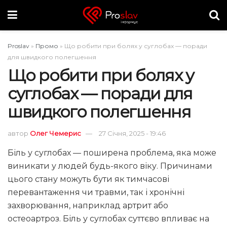
Proslav
»
Промо
»
Що робити при болях у суглобах — поради
для швидкого полегшення
Що робити при болях у
суглобах — поради для
швидкого полегшення
автор
Олег Чемерис
27 Січня, 2025 - 19:46
Біль у суглобах — поширена проблема, яка може
виникати у людей будь-якого віку. Причинами
цього стану можуть бути як тимчасові
перевантаження чи травми, так і хронічні
захворювання, наприклад артрит або
остеоартроз. Біль у суглобах суттєво впливає на