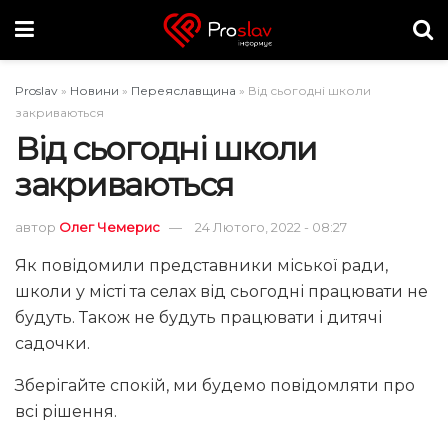
Proslav
»
Новини
»
Переяславщина
»
Від сьогодні школи
закриваються
Від сьогодні школи
закриваються
автор
Олег Чемерис
24 Лютого, 2022 - 08:27
Як повідомили представники міської ради,
школи у місті та селах від сьогодні працювати не
будуть. Також не будуть працювати і дитячі
садочки.
Зберігайте спокій, ми будемо повідомляти про
всі рішення.