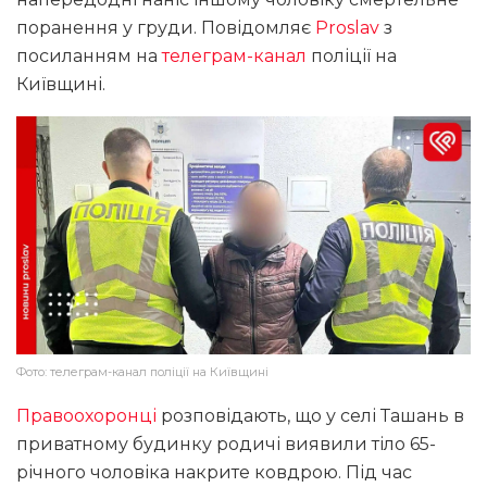
поранення у груди. Повідомляє
Proslav
з
посиланням на
телеграм-канал
поліції на
Київщині.
Фото: телеграм-канал поліції на Київщині
Правоохоронці
розповідають, що у селі Ташань в
приватному будинку родичі виявили тіло 65-
річного чоловіка накрите ковдрою. Під час