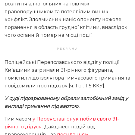
розпиття алкогольних напоїв між
правопорушником та потерпілим виник
конфлікт. Зловмисник наніс опоненту ножове
поранення в область грудної клітини, внаслідок
чого останній помер на місці події.
РЕКЛАМА
Поліцейські Переяславського відділу поліції
Київщини затримали 31-річного фігуранта,
помістили до ізолятора тимчасового тримання та
повідомили про підозру [ч. 1 ст. 115 ККУ].
У суді підозрюваному обрали запобіжний захід у
вигляді тримання під вартою.
Тим часом
у Переяславі онук побив свого 91-
річного дідуся
. Дайджест подій від
правоохоронців – за
посиланням
.