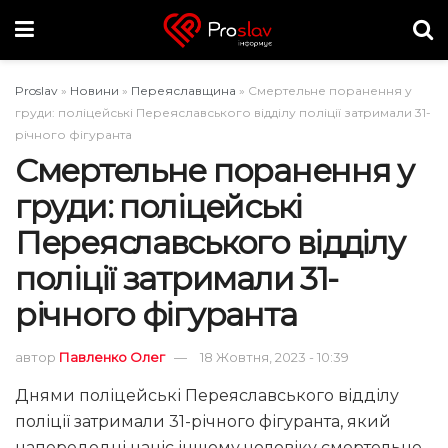
Proslav
»
Новини
»
Переяславщина
»
Смертельне поранення у
груди: поліцейські Переяславського відділу поліції затримали 31-
річного фігуранта
Смертельне поранення у
груди: поліцейські
Переяславського відділу
поліції затримали 31-
річного фігуранта
автор
Павленко Олег
18 Жовтня, 2023 - 10:39
Днями поліцейські Переяславського відділу
поліції затримали 31-річного фігуранта, який
напередодні наніс іншому чоловіку смертельне