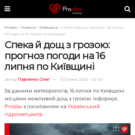
Proslav
»
Новини
»
Київщина
»
Спека й дощ з грозою: прогноз
погоди на 16 липня по Київщині
Спека й дощ з грозою:
прогноз погоди на 16
липня по Київщині
автор
Павленко Олег
15 Липня, 2024 - 20:00
За даними метеорологів, 16 липня по Київщині
місцями можливий дощ з грозою. Інформує
Proslav
з посиланням на
Український
гідрометцентр
.