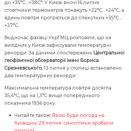
до +35°С…+38С°. У Києві вночі 16 липня
стовпчики термометрів покажуть +22°С…+24°С, а
вдень повітря прогріється до спекотних +35°С…
+37°С.
Водночас фахівці УкрГМЦ розповіли, що на
вихідних у Києві зафіксували температурні
рекорди. За даними спостережень
Центральної
геофізичної обсерваторії імені Бориса
Срезневського
, 13 липня у столиці встановлено
два температурних рекорди.
Максимальна температура повітря досягла
35,4°С, що на 1,3°С вище попереднього
показника 1936 року.
Читайте також:
Якою буде погода на
Київщині 29 липня: синоптики зробили
прогноз