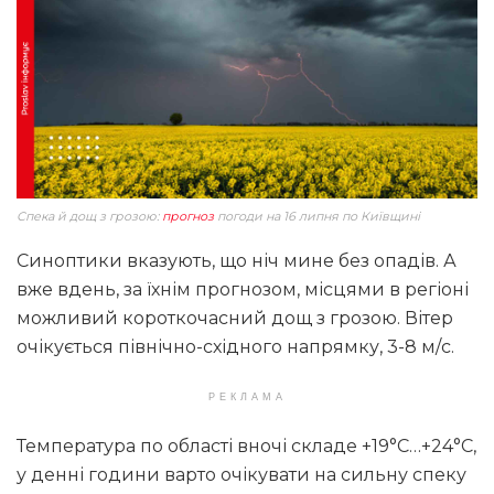
Спека й дощ з грозою:
прогноз
погоди на 16 липня по Київщині
Синоптики вказують, що ніч мине без опадів. А
вже вдень, за їхнім прогнозом, місцями в регіоні
можливий короткочасний дощ з грозою. Вітер
очікується північно-східного напрямку, 3-8 м/с.
РЕКЛАМА
Температура по області вночі складе +19°С…+24°С,
у денні години варто очікувати на сильну спеку