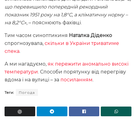
що перевищило попередній рекордний
показник 1951 року на 1,8°С, а кліматичну норму –
на 8,2°С»
, – пояснюють фахівці.
Тим часом синоптикиня
Наталка Діденко
спрогнозувала,
скільки в України триватиме
спека
.
А ми нагадуємо,
як пережити аномально високі
температури
. Способи порятунку від перегріву
вдома і на вулиці – за
посиланням
.
Теги:
Погода