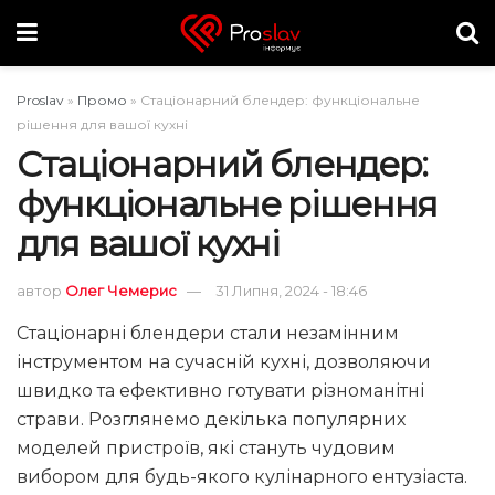
Proslav
»
Промо
»
Стаціонарний блендер: функціональне
рішення для вашої кухні
Стаціонарний блендер:
функціональне рішення
для вашої кухні
автор
Олег Чемерис
31 Липня, 2024 - 18:46
Стаціонарні блендери стали незамінним
інструментом на сучасній кухні, дозволяючи
швидко та ефективно готувати різноманітні
страви. Розглянемо декілька популярних
моделей пристроїв, які стануть чудовим
вибором для будь-якого кулінарного ентузіаста.