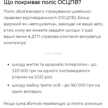
Що покриває поліс ОСЦПВ?
Поліс обов’язкового страхування цивільно-
правової відповідальності (ОСЦПВ), більш
відомий як «автоцивілка», захищає не ваше авто,
а тих, кому ви можете завдати шкоди. У разі
вашої вини в ДТП страхова компанія винуватця
компенсує:
РЕКЛАМА
шкоду життю та здоров’ю потерпілих – до
320 000 грн на одного постраждалого
(станом на 2025 рік);
шкоду майну третіх осіб – до 160 000 грн на
один випадок.
Якщо сума збитків перевищує ці ліміти, різницю