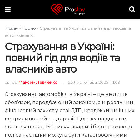
Proslav
»
Промо
»
Страхування в Україні: повний гід для водіїв та
власників авто
Страхування в Україні:
повний гід для водіїв та
власників авто
автор
Максим Левченко
25 Листопада, 2025 - 11:09
Страхування автомобіля в Україні – це не лише
обов’язок, передбачений законом, а й реальний
фінансовий захист у разі ДТП, крадіжки чи інших
неприємностей на дорозі. Щороку на дорогах
стається понад 150 тисяч аварій, і без страхового
поліса наслідки можуть бути катастрофічними