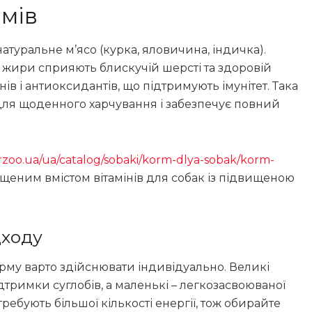
мів
туральне м’ясо (курка, яловичина, індичка).
ні жири сприяють блискучій шерсті та здоровій
нів і антиоксидантів, що підтримують імунітет. Така
ля щоденного харчування і забезпечує повний
erzoo.ua/ua/catalog/sobaki/korm-dlya-sobak/korm-
ищеним вмістом вітамінів для собак із підвищеною
дходу
корму варто здійснювати індивідуально. Великі
тримки суглобів, а маленькі – легкозасвоюваної
ребують більшої кількості енергії, тож обирайте