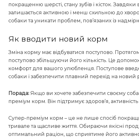
покращенню шерсті, стану зубів і кісток. Завдяки в
залишається активною і менш схильною до хвороб
собаки та уникати проблем, пов’язаних із надмірн
Як вводити новий корм
Зміна корму має відбуватися поступово. Протяго
поступово збільшуючи його кількість. Це допомо
комфорт для вашого улюбленця. Поступове введ
собаки і забезпечити плавний перехід на новий 
Порада:
Якщо ви хочете забезпечити своєму собац
преміум корм. Він підтримує здоров’я, активність
Супер-преміум корм – це не лише спосіб покращит
тривале та щасливе життя. Обираючи якісні прод
оптимальний раціон, що сприятиме його активност