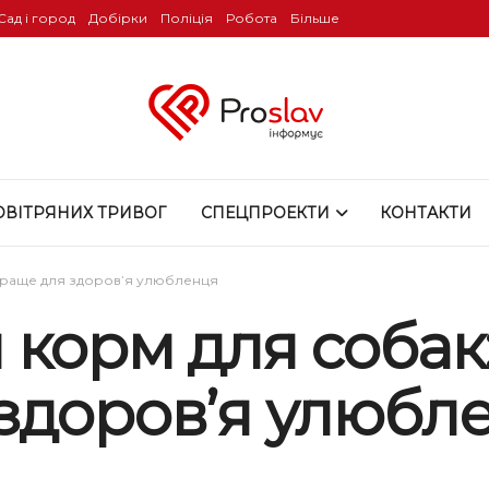
Сад і город
Добірки
Поліція
Робота
Більше
ОВІТРЯНИХ ТРИВОГ
СПЕЦПРОЕКТИ
КОНТАКТИ
краще для здоров’я улюбленця
корм для собак:
здоров’я улюбл