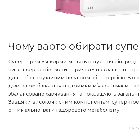
Чому варто обирати суп
Супер-преміум корми містять натуральні інгреді
чи консервантів. Вони сприяють покращенню трав
для собак з чутливим шлунком або алергією. В осн
джерелом білка для підтримки м’язової маси. Такі
збалансоване харчування та покращують загальн
Завдяки високоякісним компонентам, супер-пре
оптимальної ваги і здорового метаболізму.
РЕК