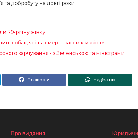
 та добробуту на довгі роки.
зли 79-річну жінку
иці собак, які на смерть загризли жінку
ового харчування - з Зеленською та міністрами
Поширити
Надіслати
Про видання
Юридичн