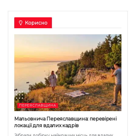
Корисно
ПЕРЕЯСЛАВЩИНА
Мальовнича Переяславщина: перевірені
локації для вдалих кадрів
Зібрали добірку найкращих місць для вдалих