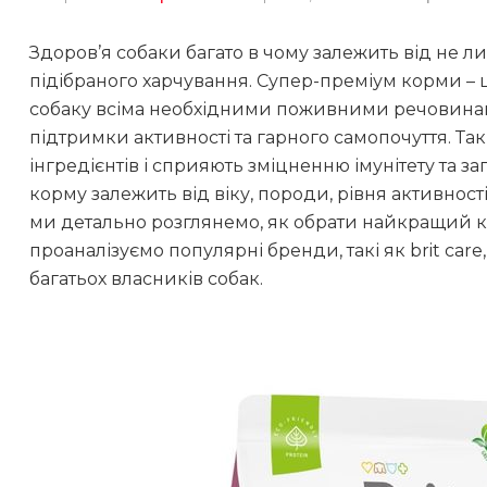
Здоров’я собаки багато в чому залежить від не л
підібраного харчування. Супер-преміум корми – 
собаку всіма необхідними поживними речовинами,
підтримки активності та гарного самопочуття. Та
інгредієнтів і сприяють зміцненню імунітету та з
корму залежить від віку, породи, рівня активності
ми детально розглянемо, як обрати найкращий к
проаналізуємо популярні бренди, такі як brit care,
багатьох власників собак.