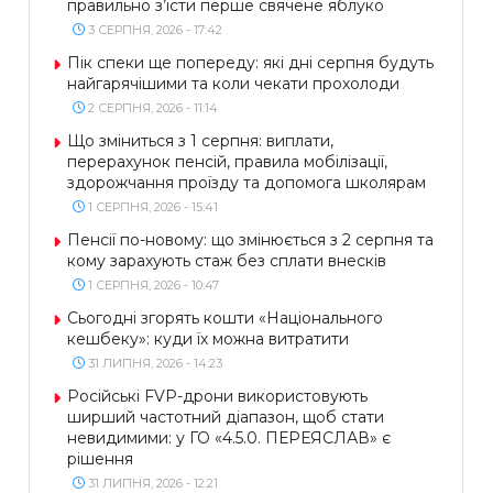
правильно з’їсти перше свячене яблуко
3 СЕРПНЯ, 2026 - 17:42
Пік спеки ще попереду: які дні серпня будуть
найгарячішими та коли чекати прохолоди
2 СЕРПНЯ, 2026 - 11:14
Що зміниться з 1 серпня: виплати,
перерахунок пенсій, правила мобілізації,
здорожчання проїзду та допомога школярам
1 СЕРПНЯ, 2026 - 15:41
Пенсії по-новому: що змінюється з 2 серпня та
кому зарахують стаж без сплати внесків
1 СЕРПНЯ, 2026 - 10:47
Сьогодні згорять кошти «Національного
кешбеку»: куди їх можна витратити
31 ЛИПНЯ, 2026 - 14:23
Російські FVP-дрони використовують
ширший частотний діапазон, щоб стати
невидимими: у ГО «4.5.0. ПЕРЕЯСЛАВ» є
рішення
31 ЛИПНЯ, 2026 - 12:21