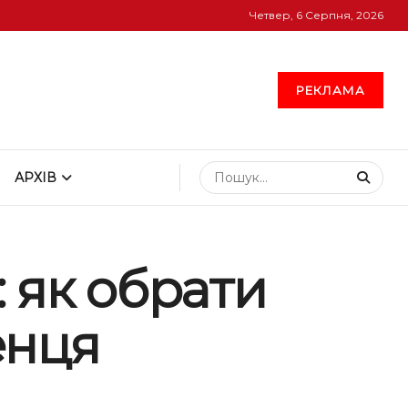
Четвер, 6 Серпня, 2026
РЕКЛАМА
АРХІВ
 як обрати
енця