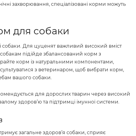
онічні захворювання, спеціалізовані корми можуть
рм для собаки
ті собаки. Для цуценят важливий високий вміст
м собакам підійде збалансований корм з
ирайте корм із натуральними компонентами,
сультуватися з ветеринаром, щоб вибрати корм,
ебам вашого собаки.
комендується для дорослих тварин через високий
алому здоров’ю та підтримці імунної системи.
в
римує загальне здоров’я собаки, сприяє