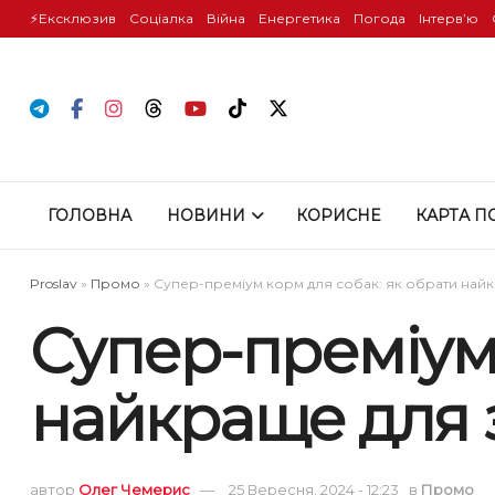
⚡️Ексклюзив
Соціалка
Війна
Енергетика
Погода
Інтервʼю
ГОЛОВНА
НОВИНИ
КОРИСНЕ
КАРТА П
Proslav
»
Промо
»
Супер-преміум корм для собак: як обрати най
Супер-преміум 
найкраще для 
автор
Олег Чемерис
25 Вересня, 2024 - 12:23
в
Промо