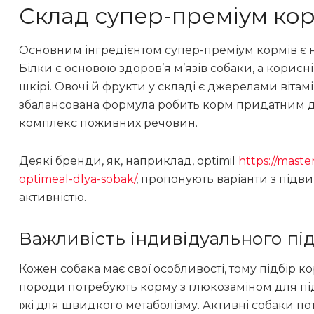
Склад супер-преміум кор
Основним інгредієнтом супер-преміум кормів є на
Білки є основою здоров’я м’язів собаки, а корис
шкірі. Овочі й фрукти у складі є джерелами вітамі
збалансована формула робить корм придатним д
комплекс поживних речовин.
Деякі бренди, як, наприклад, optimil
https://mast
optimeal-dlya-sobak/
, пропонують варіанти з підв
активністю.
Важливість індивідуального пі
Кожен собака має свої особливості, тому підбір 
породи потребують корму з глюкозаміном для під
їжі для швидкого метаболізму. Активні собаки пот