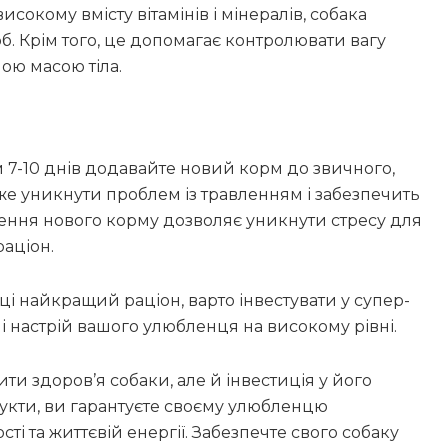
исокому вмісту вітамінів і мінералів, собака
. Крім того, це допомагає контролювати вагу
ою масою тіла.
м 7-10 днів додавайте новий корм до звичного,
же уникнути проблем із травленням і забезпечить
ення нового корму дозволяє уникнути стресу для
раціон.
і найкращий раціон, варто інвестувати у супер-
 і настрій вашого улюбленця на високому рівні.
и здоров’я собаки, але й інвестиція у його
укти, ви гарантуєте своєму улюбленцю
і та життєвій енергії. Забезпечте свого собаку