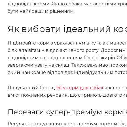
відповідні корми. Якщо собака має алергії чи хр
бути найкращим рішенням.
Як вибрати ідеальний ко
Підбирайте корм з урахуванням віку та активнос
білків та вітамінів для активного росту. Доросли
відповідним співвідношенням білків і жирів. Об
звертаючи увагу на склад. Також важливо прокон
який найкраще відповідає індивідуальним потр
Популярний бренд
hills корм для собак
часто ре
вміст поживних речовин, що сприяють довготрив
Переваги супер-преміум кормі
Регулярне годування супер-преміум кормом підт