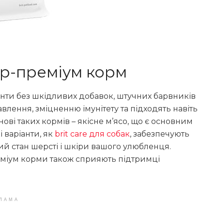
ер-преміум корм
єнти без шкідливих добавок, штучних барвників
лення, зміцненню імунітету та підходять навіть
ові таких кормів – якісне м’ясо, що є основним
 варіанти, як
brit care для собак
, забезпечують
ий стан шерсті і шкіри вашого улюбленця.
міум корми також сприяють підтримці
ЛАМА