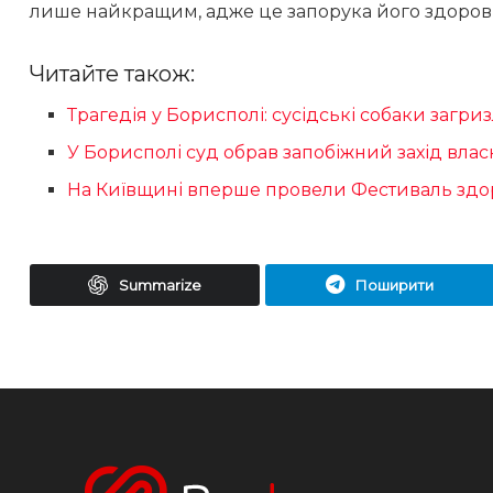
лише найкращим, адже це запорука його здоров’я
Читайте також:
Трагедія у Борисполі: сусідські собаки загри
У Борисполі суд обрав запобіжний захід власн
На Київщині вперше провели Фестиваль здор
Summarize
Поширити