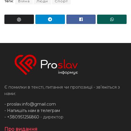
Теги:
Війна
Люди
Спорт
Є помилки в тексті, питання чи пропозиції - звʼяжіться з
нами:
-
proslav.info@gmail.com
- Напишіть нам в телеграм
- +380951256860
- директор
Про видання