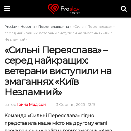
Proslav
»
Новини
»
Переяславщина
»
«Сильні Переяслава» –
серед найкращих: ветерани виступили на змаганнях «Київ
Незламний»
«Сильні Переяслава» –
серед найкращих:
ветерани виступили на
змаганнях «Київ
Незламний»
автор
Ірина Мадісон
3 Серпня, 2025 - 12:19
Команда «Сильні Переяслава» гідно
представила наше місто на другому етапі
всеукраїнських рейтингових змагань «Київ