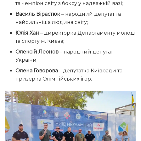
та чемпіон світу з боксу у надважкій вазі;
Василь Вірастюк
– народний депутат та
найсильніша людина світу;
Юлія Хан
– директорка Департаменту молоді
та спорту м. Києва;
Олексій Леонов
– народний депутат
України;
Олена Говорова
– депутатка Київради та
призерка Олімпійських ігор.