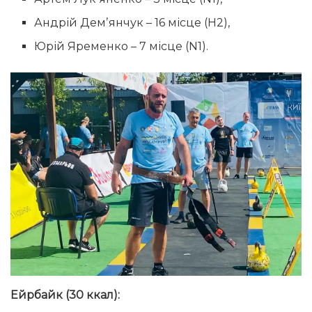
Андрій Демʼянчук – 16 місце (Н2),
Юрій Яременко – 7 місце (N1).
Ейрбайк (30 ккал):