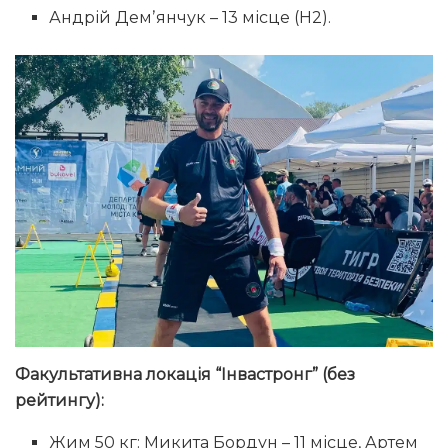
Андрій Демʼянчук – 13 місце (Н2).
Факультативна локація “Інвастронг” (без
рейтингу):
Жим 50 кг: Микита Бордун – 11 місце, Артем