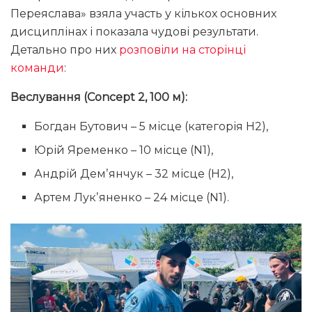
Переяслава» взяла участь у кількох основних
дисциплінах і показала чудові результати.
Детально про них
розповіли на сторінці
команди
:
Веслування (Concept 2, 100 м):
Богдан Бутович – 5 місце (категорія Н2),
Юрій Яременко – 10 місце (N1),
Андрій Демʼянчук – 32 місце (Н2),
Артем Лукʼяненко – 24 місце (N1).