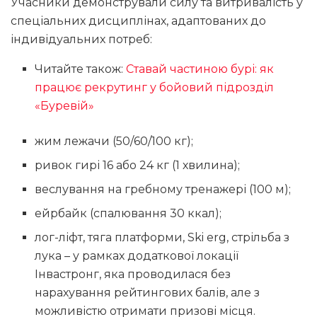
Учасники демонстрували силу та витривалість у
спеціальних дисциплінах, адаптованих до
індивідуальних потреб:
Читайте також:
Ставай частиною бурі: як
працює рекрутинг у бойовий підрозділ
«Буревій»
жим лежачи (50/60/100 кг);
ривок гирі 16 або 24 кг (1 хвилина);
веслування на гребному тренажері (100 м);
ейрбайк (спалювання 30 ккал);
лог-ліфт, тяга платформи, Ski erg, стрільба з
лука – у рамках додаткової локації
Інвастронг, яка проводилася без
нарахування рейтингових балів, але з
можливістю отримати призові місця.