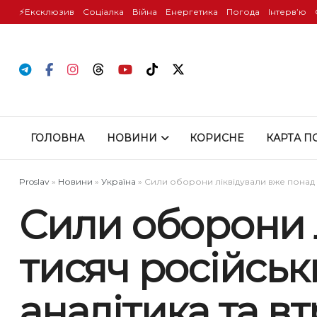
⚡️Ексклюзив
Соціалка
Війна
Енергетика
Погода
Інтервʼю
ГОЛОВНА
НОВИНИ
КОРИСНЕ
КАРТА П
Proslav
»
Новини
»
Україна
»
Сили оборони ліквідували вже понад 2
Сили оборони 
тисяч російськ
аналітика та в