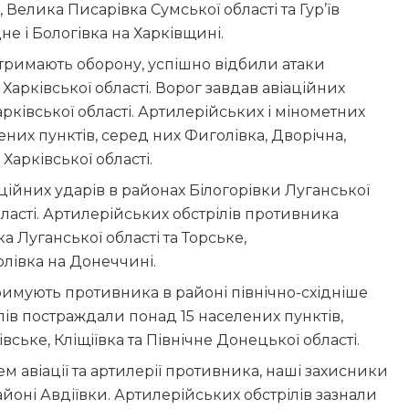
 Велика Писарівка Сумської області та Гур’їв
не і Бологівка на Харківщині.
 тримають оборону, успішно відбили атаки
Харківської області. Ворог завдав авіаційних
рківської області. Артилерійських і мінометних
ених пунктів, серед них Фиголівка, Дворічна,
Харківської області.
ійних ударів в районах Білогорівки Луганської
бласті. Артилерійських обстрілів противника
а Луганської області та Торське,
олівка на Донеччині.
имують противника в районі північно-східніше
лів постраждали понад 15 населених пунктів,
вське, Кліщіївка та Північне Донецької області.
м авіації та артилерії противника, наші захисники
айоні Авдіївки. Артилерійських обстрілів зазнали