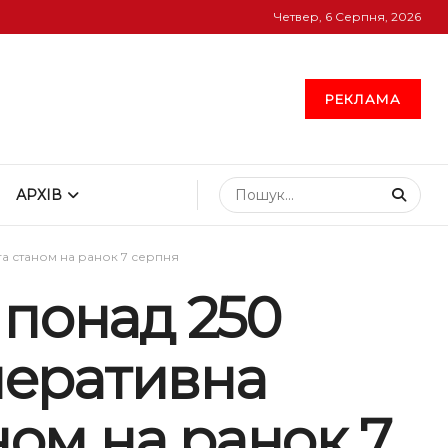
Четвер, 6 Серпня, 2026
РЕКЛАМА
АРХІВ
га станом на ранок 7 серпня
 понад 250
оперативна
ном на ранок 7