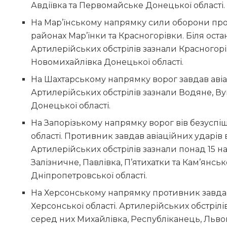
Авдіївка та Первомайське Донецької області.
На Мар’їнському напрямку сили оборони про
районах Мар’їнки та Красногорівки. Біля оста
Артилерійських обстрілів зазнали Красногорів
Новомихайлівка Донецької області.
На Шахтарському напрямку ворог завдав авіа
Артилерійських обстрілів зазнали Водяне, Ву
Донецької області.
На Запорізькому напрямку ворог вів безуспішн
області. Противник завдав авіаційних ударів 
Артилерійських обстрілів зазнали понад 15 н
Залізничне, Павлівка, П’ятихатки та Кам’янськ
Дніпропетровської області.
На Херсонському напрямку противник завдав
Херсонської області. Артилерійських обстрілі
серед них Михайлівка, Республіканець, Льво