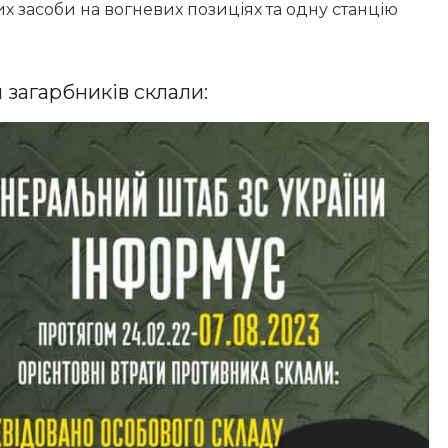
х засоби на вогневих позиціях та одну станцію
 загарбників склали: