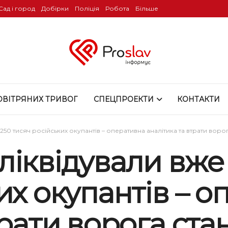
Сад і город
Добірки
Поліція
Робота
Більше
ОВІТРЯНИХ ТРИВОГ
СПЕЦПРОЕКТИ
КОНТАКТИ
50 тисяч російських окупантів – оперативна аналітика та втрати воро
ліквідували вже
их окупантів – 
трати ворога ста