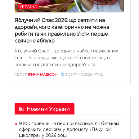
УКРАЇНА
Яблучний Спас 2026: що святити на
здоров’я, чого категорично не можна
робити та як правильно з’їсти перше
свячене яблуко
Яблучний Спас – це одне з найсвітліших літніх
свят. Розповідаємо, що треба покласти до
кошика і посвятити «на здоров'я» та...
АВТОР
ІРИНА МАДІСОН
3 СЕРПНЯ, 2026 - 17:42
Новини України
5000 гривень на першокласника: як батькам
оформити державну допомогу «Пакунок
школяра» у 2026 році