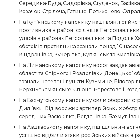
Середина-Буда, Сидорівка, Студенок, Басівка,
Козачок, Стрілеча, Гатище, Потихонове, Одрад
На Куп’янському напрямку наші воїни стійко
противника в районі східніше Петропавлівки 
ударів в районах Петропавлівки та Подолів Ха
обстрілів противника зазнали понад 10 насел
Кіндрашівка, Кучерівка, Куп’янськ та Кислівка 
На Лиманському напрямку ворог завдав авіац
області та Спірного і Роздолівки Донецької о
зазнали населені пункти Кузьмине, Білогорівк
Верхньокам’янське, Спірне, Берестове і Розд
На Бахмутському напрямку сили оборони стр
Диліївки. Від ворожих артилерійських обстрі
серед них Васюківка, Богданівка, Бахмут, Івані
На Авдіївському напрямку, під щільним вогне
успішно відбили атаки російських військ в р