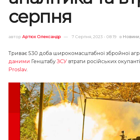
серпня
автор
Артюх Олександр
7 Серпня, 2023 - 08:19
в
Новини
Триває 530 доба широкомасштабної збройної агрес
даними
Генштабу
ЗСУ
втрати російських окупант
Proslav
.