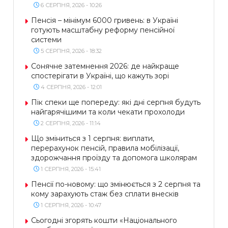
6 СЕРПНЯ, 2026 - 10:26
Пенсія – мінімум 6000 гривень: в Україні
готують масштабну реформу пенсійної
системи
5 СЕРПНЯ, 2026 - 18:32
Сонячне затемнення 2026: де найкраще
спостерігати в Україні, що кажуть зорі
4 СЕРПНЯ, 2026 - 12:01
Пік спеки ще попереду: які дні серпня будуть
найгарячішими та коли чекати прохолоди
2 СЕРПНЯ, 2026 - 11:14
Що зміниться з 1 серпня: виплати,
перерахунок пенсій, правила мобілізації,
здорожчання проїзду та допомога школярам
1 СЕРПНЯ, 2026 - 15:41
Пенсії по-новому: що змінюється з 2 серпня та
кому зарахують стаж без сплати внесків
1 СЕРПНЯ, 2026 - 10:47
Сьогодні згорять кошти «Національного