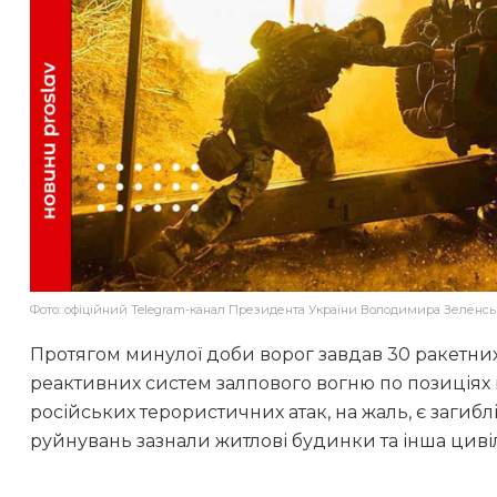
Фото: офіційний Telegram-канал Президента України Володимира Зеленсь
Протягом минулої доби ворог завдав 30 ракетних т
реактивних систем залпового вогню по позиціях 
російських терористичних атак, на жаль, є загиб
руйнувань зазнали житлові будинки та інша циві