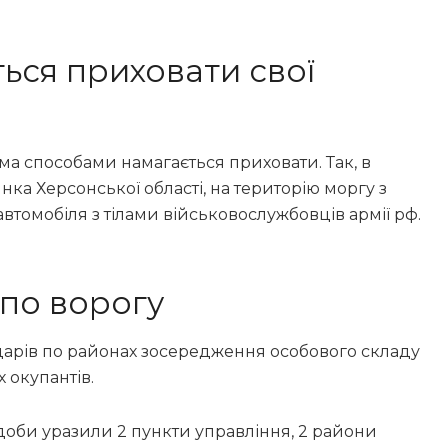
ься приховати свої
іма способами намагається приховати. Так, в
ка Херсонської області, на територію моргу з
томобіля з тілами військовослужбовців армії рф.
 по ворогу
ударів по районах зосередження особового складу
 окупантів.
 доби уразили 2 пункти управління, 2 райони