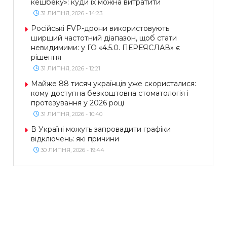
кешбеку»: куди їх можна витратити
31 ЛИПНЯ, 2026 - 14:23
Російські FVP-дрони використовують
ширший частотний діапазон, щоб стати
невидимими: у ГО «4.5.0. ПЕРЕЯСЛАВ» є
рішення
31 ЛИПНЯ, 2026 - 12:21
Майже 88 тисяч українців уже скористалися:
кому доступна безкоштовна стоматологія і
протезування у 2026 році
31 ЛИПНЯ, 2026 - 10:40
В Україні можуть запровадити графіки
відключень: які причини
30 ЛИПНЯ, 2026 - 19:44