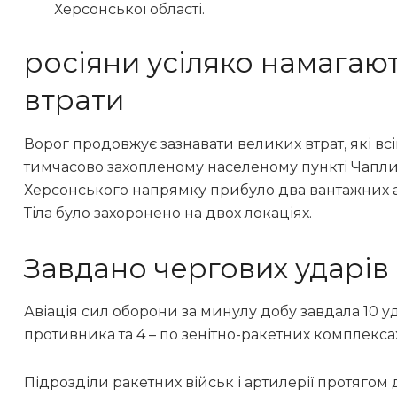
Херсонської області.
росіяни усіляко намагают
втрати
Ворог продовжує зазнавати великих втрат, які вс
тимчасово захопленому населеному пункті Чаплин
Херсонського напрямку прибуло два вантажних ав
Тіла було захоронено на двох локаціях.
Завдано чергових ударів
Авіація сил оборони за минулу добу завдала 10 
противника та 4 – по зенітно-ракетних комплексах
Підрозділи ракетних військ і артилерії протягом