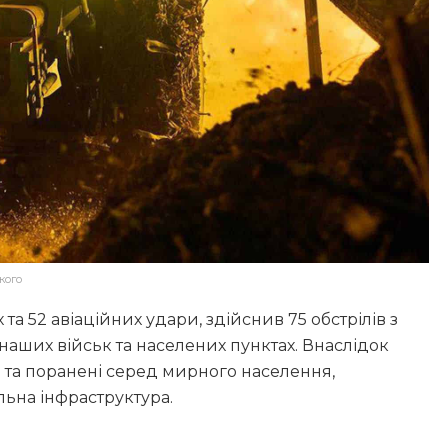
кого
а 52 авіаційних удари, здійснив 75 обстрілів з
наших військ та населених пунктах. Внаслідок
лі та поранені серед мирного населення,
льна інфраструктура.