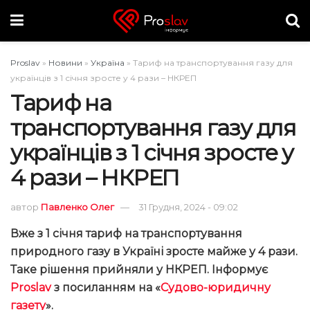
Proslav
»
Новини
»
Україна
»
Тариф на транспортування газу для
українців з 1 січня зросте у 4 рази – НКРЕП
Тариф на
транспортування газу для
українців з 1 січня зросте у
4 рази – НКРЕП
автор
Павленко Олег
31 Грудня, 2024 - 09:02
Вже з 1 січня тариф на транспортування
природного газу в Україні зросте майже у 4 рази.
Таке рішення прийняли у НКРЕП. Інформує
Proslav
з посиланням на «
Судово-юридичну
газету
».