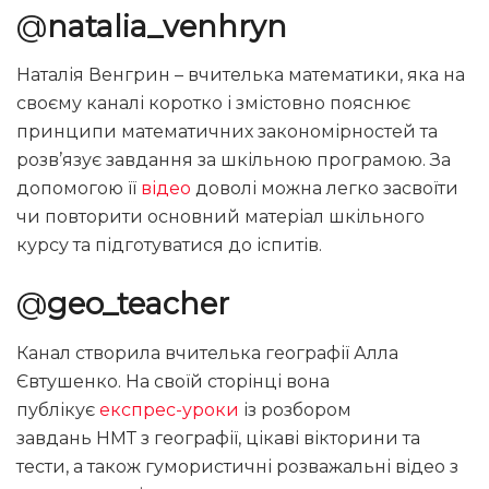
@
natalia_venhryn
Наталія Венгрин – вчителька математики, яка на
своєму каналі коротко і змістовно пояснює
принципи математичних закономірностей та
розв’язує завдання за шкільною програмою. За
допомогою її
відео
доволі можна легко засвоїти
чи повторити основний матеріал шкільного
курсу та підготуватися до іспитів.
@
geo_teacher
Канал створила вчителька географії Алла
Євтушенко. На своїй сторінці вона
публікує
експрес-уроки
із розбором
завдань НМТ з географії, цікаві вікторини та
тести, а також гумористичні розважальні відео з