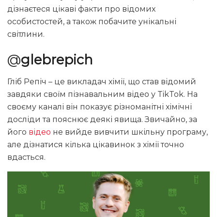
дізнаєтеся цікаві факти про відомих
особистостей, а також побачите унікальні
світлини.
@
glebrepich
Гліб Репіч – це викладач хімії, що став відомий
завдяки своїм пізнавальним відео у TikTok. На
своєму каналі він показує різноманітні хімічні
досліди та пояснює деякі явища. Звичайно, за
його
відео
не вийде вивчити шкільну програму,
але дізнатися кілька цікавинок з хімії точно
вдасться.