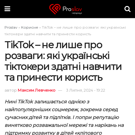
Proslav
»
Корисне
»
TikTok – не лише про розваги: які українські
тіктокери здатні навчити та принести користь
TikTok – не лише про
розваги: які українські
тіктокери здатні навчити
та принести користь
автор
Максим Левченко
3 Липня, 2024 - 19:22
Нині TikTok залишається однією з
найпопулярніших соцмереж, зокрема серед
сучасних дітей та підлітків.
І попри репутацію
винятково розважальної мережі та нарікань на
підтримку розвитку в дітей «кліпового