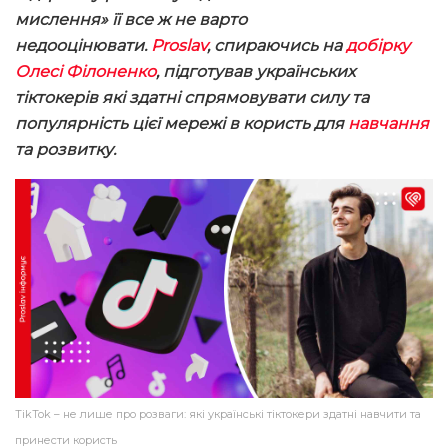
мислення» її все ж не варто
недооцінювати.
Proslav
, спираючись на
добірку
Олесі Філоненко
, підготував
українських
тіктокерів які здатні спрямовувати
силу та
популярність цієї мережі в користь для
навчання
та розвитку.
TikTok – не лише про розваги: які українські тіктокери здатні навчити та
принести користь