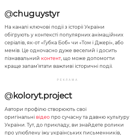
@
chuguystyr
На каналі ключові події з історії України
обігрують у контексті популярних анімаційних
серіалів, як-от «Губка Боб» чи «Том і Джері», або
мемів. Це одночасно дуже веселий і досить
пізнавальний
контент
, що може допомогти
краще запам’ятати важливі історичні події.
РЕКЛАМА
@
koloryt.project
Автори профілю створюють свої
оригінальні
відео
про сучасну та давню культуру
України. Тут, до прикладу, ви знайдете ролики
про улюблену їжу українських письменників,