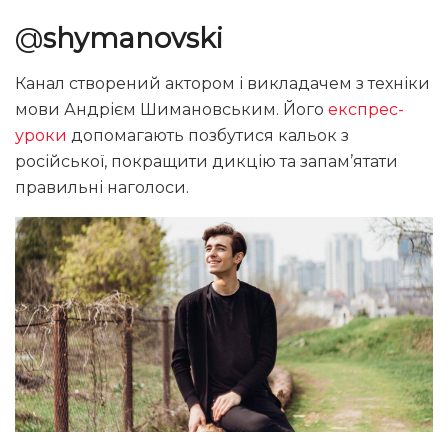
@
shymanovski
Канал створений актором і викладачем з техніки
мови Андрієм Шимановським. Його
експрес-
уроки
допомагають позбутися кальок з
російської, покращити дикцію та запам’ятати
правильні наголоси.