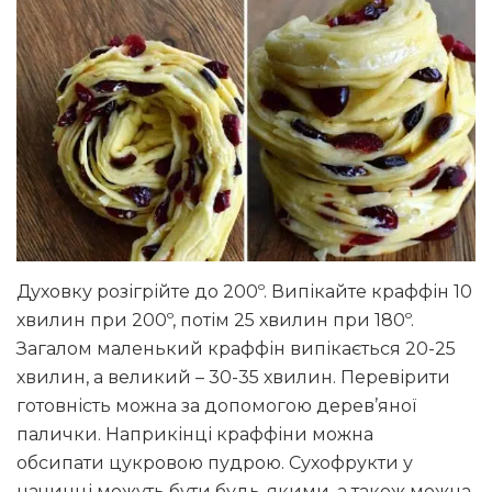
Духовку розігрійте до 200º. Випікайте краффін 10
хвилин при 200º, потім 25 хвилин при 180º.
Загалом маленький краффін випікається 20-25
хвилин, а великий – 30-35 хвилин. Перевірити
готовність можна за допомогою дерев’яної
палички. Наприкінці краффіни можна
обсипати цукровою пудрою. Сухофрукти у
начинці можуть бути будь-якими, а також можна