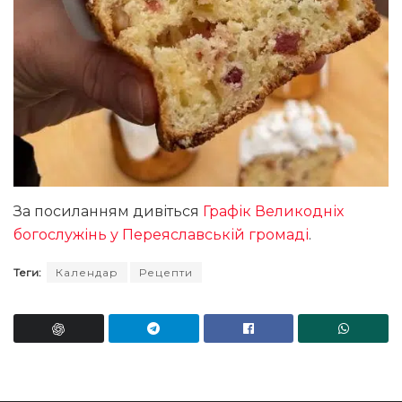
За посиланням дивіться
Графік Великодніх
богослужінь у Переяславській громаді
.
Теги:
Календар
Рецепти