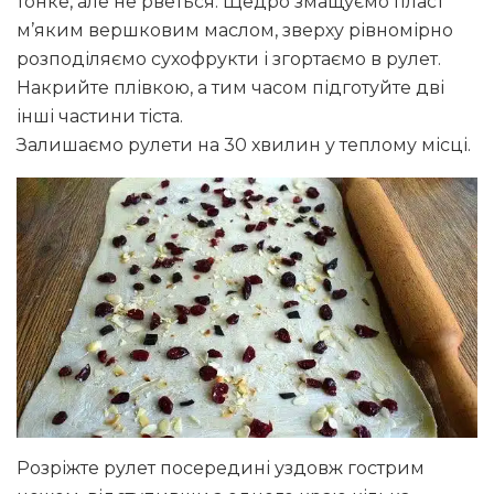
тонке, але не рветься. Щедро змащуємо пласт
м’яким вершковим маслом, зверху рівномірно
розподіляємо сухофрукти і згортаємо в рулет.
Накрийте плівкою, а тим часом підготуйте дві
інші частини тіста.
Залишаємо рулети на 30 хвилин у теплому місці.
Розріжте рулет посередині уздовж гострим