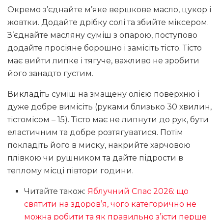
Окремо з’єднайте м’яке вершкове масло, цукор і
жовтки. Додайте дрібку солі та збийте міксером.
З’єднайте масляну суміш з опарою, поступово
додайте просіяне борошно і замісіть тісто. Тісто
має вийти липке і тягуче, важливо не зробити
його занадто густим.
Викладіть суміш на змащену олією поверхню і
дуже добре вимісіть (руками близько 30 хвилин,
тістомісом – 15). Тісто має не липнути до рук, бути
еластичним та добре розтягуватися. Потім
покладіть його в миску, накрийте харчовою
плівкою чи рушником та дайте підрости в
теплому місці півтори години.
Читайте також:
Яблучний Спас 2026: що
святити на здоров’я, чого категорично не
можна робити та як правильно з’їсти перше