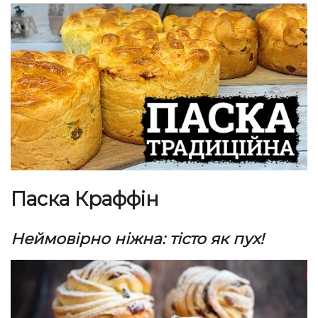
Паска Краффін
Неймовірно ніжна: тісто як пух!