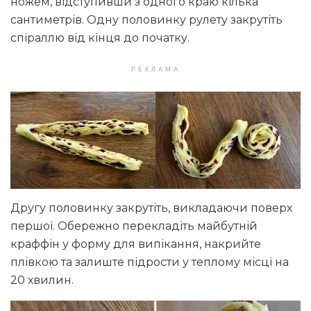
ножем, відступивши з одного краю кілька
сантиметрів. Одну половинку рулету закрутіть
спіраллю від кінця до початку.
РЕКЛАМА
Другу половинку закрутіть, викладаючи поверх
першої. Обережно перекладіть майбутній
краффін у форму для випікання, накрийте
плівкою та залиште підрости у теплому місці на
20 хвилин.