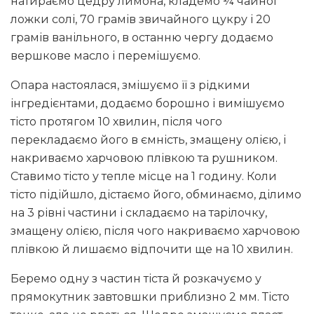
натираємо цедру лимона, кладемо ¼ чайної
ложки солі, 70 грамів звичайного цукру і 20
грамів ванільного, в останню чергу додаємо
вершкове масло і перемішуємо.
Опара настоялася, змішуємо її з рідкими
інгредієнтами, додаємо борошно і вимішуємо
тісто протягом 10 хвилин, після чого
перекладаємо його в ємність, змащену олією, і
накриваємо харчовою плівкою та рушником.
Ставимо тісто у тепле місце на 1 годину. Коли
тісто підійшло, дістаємо його, обминаємо, ділимо
на 3 рівні частини і складаємо на тарілочку,
змащену олією, після чого накриваємо харчовою
плівкою й лишаємо відпочити ще на 10 хвилин.
Беремо одну з частин тіста й розкачуємо у
прямокутник завтовшки приблизно 2 мм. Тісто