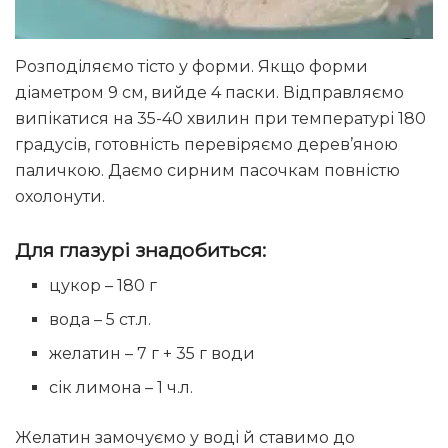
Розподіляємо тісто у форми. Якщо форми
діаметром 9 см, вийде 4 паски. Відправляємо
випікатися на 35-40 хвилин при температурі 180
градусів, готовність перевіряємо дерев’яною
паличкою. Даємо сирним пасочкам повністю
охолонути.
Для глазурі знадобиться:
цукор – 180 г
вода – 5 ст.л.
желатин – 7 г + 35 г води
сік лимона – 1 ч.л.
Желатин замочуємо у воді й ставимо до