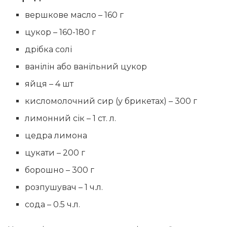
вершкове масло – 160 г
цукор – 160-180 г
дрібка солі
ванілін або ванільний цукор
яйця – 4 шт
кисломолочний сир (у брикетах) – 300 г
лимонний сік – 1 ст. л.
цедра лимона
цукати – 200 г
борошно – 300 г
розпушувач – 1 ч.л.
сода – 0.5 ч.л.