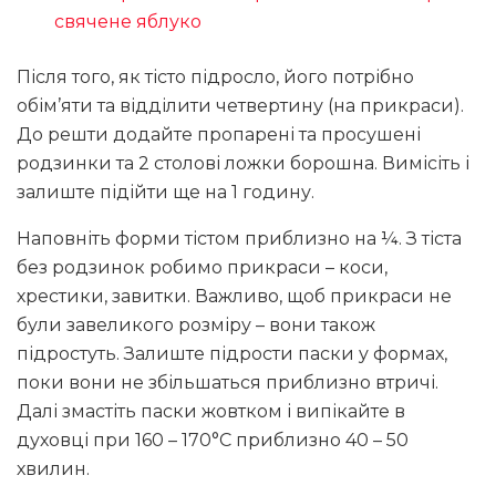
свячене яблуко
Після того, як тісто підросло, його потрібно
обім’яти та відділити четвертину (на прикраси).
До решти додайте пропарені та просушені
родзинки та 2 столові ложки борошна. Вимісіть і
залиште підійти ще на 1 годину.
Наповніть форми тістом приблизно на ¼. З тіста
без родзинок робимо прикраси – коси,
хрестики, завитки. Важливо, щоб прикраси не
були завеликого розміру – вони також
підростуть. Залиште підрости паски у формах,
поки вони не збільшаться приблизно втричі.
Далі змастіть паски жовтком і випікайте в
духовці при 160 – 170°С приблизно 40 – 50
хвилин.