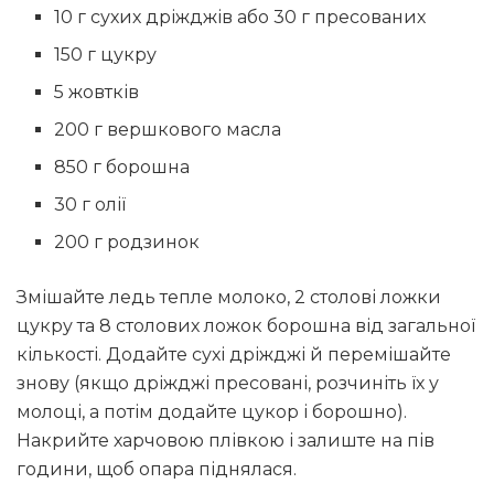
10 г сухих дріжджів або 30 г пресованих
150 г цукру
5 жовтків
200 г вершкового масла
850 г борошна
30 г олії
200 г родзинок
Змішайте ледь тепле молоко, 2 столові ложки
цукру та 8 столових ложок борошна від загальної
кількості. Додайте сухі дріжджі й перемішайте
знову (якщо дріжджі пресовані, розчиніть їх у
молоці, а потім додайте цукор і борошно).
Накрийте харчовою плівкою і залиште на пів
години, щоб опара піднялася.