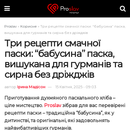
Proslav
»
Корисне
»
Три рецепти смачної паски: “бабусина” паска,
вишукана для гурманів та сирна без дріжджів
Три рецепти смачної
паски: “бабусина” паска,
вишукана для гурманів та
сирна без дріжджів
автор
Ірина Мадісон
15 Квітня, 2025 - 09:03
Приготування духмяного пасхального хліба –
ціле мистецтво.
Proslav
зібрав для вас перевірені
рецепти паски – традиційна “бабусина”, як у
дитинстві, та оригінальні, які задовольнять
найвибагливіших гурманів.