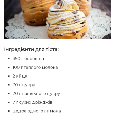
Інгредієнти для тіста:
350 г борошна
100 г теплого молока
2 яйця
70 г цукру
20 г ванільного цукру
7 г сухих дріжджів
цедра одного лимона