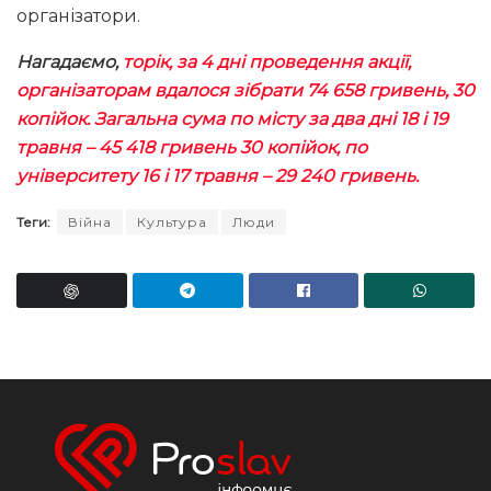
організатори.
Нагадаємо,
торік, за 4 дні проведення акції,
організаторам вдалося зібрати 74 658 гривень, 30
копійок. Загальна сума по місту за два дні 18 і 19
травня – 45 418 гривень 30 копійок, по
університету 16 і 17 травня – 29 240 гривень.
Теги:
Війна
Культура
Люди