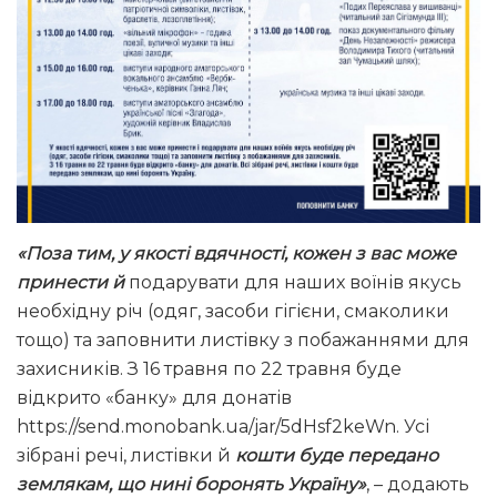
«Поза тим, у якості вдячності, кожен з вас може
принести й
подарувати для наших воїнів якусь
необхідну річ (одяг, засоби гігієни, смаколики
тощо) та заповнити листівку з побажаннями для
захисників. З 16 травня по 22 травня буде
відкрито «банку» для донатів
https://send.monobank.ua/jar/5dHsf2keWn. Усі
зібрані речі, листівки й
кошти буде передано
землякам, що нині боронять Україну»
, – додають