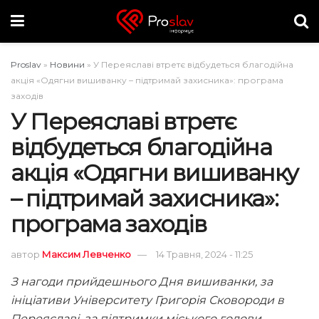
Proslav
»
Новини
»
У Переяславі втретє відбудеться благодійна
акція «Одягни вишиванку – підтримай захисника»: програма
заходів
У Переяславі втретє
відбудеться благодійна
акція «Одягни вишиванку
– підтримай захисника»:
програма заходів
автор
Максим Левченко
14 Травня, 2024 - 11:25
З нагоди прийдешнього Дня вишиванки, за
ініціативи Університету Григорія Сковороди в
Переяславі, за підтримки міського голови