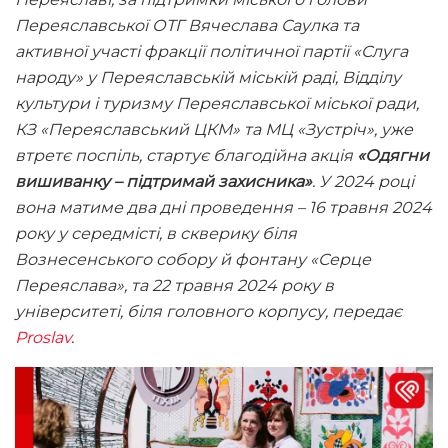
Переяславської ОТГ Вячеслава Саулка та
активної участі фракції політичної партії «Слуга
народу» у Переяславській міській раді, Відділу
культури і туризму Переяславської міської ради,
КЗ
«Переяславський ЦКМ»
та МЦ «Зустріч», уже
втретє поспіль, стартує благодійна акція
«Одягни
вишиванку – підтримай захисника»
. У 2024 році
вона матиме два дні проведення – 16 травня 2024
року у середмісті, в скверику біля
Вознесенського собору й фонтану «Серце
Переяслава», та 22 травня 2024 року в
університеті, біля головного корпусу, передає
Proslav
.