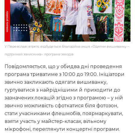
У Переяславі втретє відбудеться благодійна акція «Одягни вишиванку –
підтримай захисника»: програма заходів
Повідомляється, що у обидва дні проведення
програма триватиме з 10:00 до 19:00. Ініціатори
звично закликають одягати вишиванку,
гуртуватися з найріднішими й приходити до
зазначених локацій згідно з програмою – у ній
звично можливість сфоткатися біля фотозон,
стати учасниками флешмобів, поярмаркувати,
взяти участь у майстер-класах, вільному
мікрофоні, переглянути концертні програми.