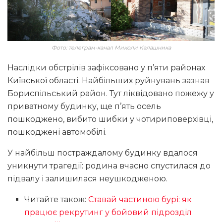
Фото: телеграм-канал Миколи Калашника
Наслідки обстрілів зафіксовано у п’яти районах
Київської області. Найбільших руйнувань зазнав
Бориспільський район. Тут ліквідовано пожежу у
приватному будинку, ще п’ять осель
пошкоджено, вибито шибки у чотириповерхівці,
пошкоджені автомобілі.
У найбільш постраждалому будинку вдалося
уникнути трагедії: родина вчасно спустилася до
підвалу і залишилася неушкодженою.
Читайте також:
Ставай частиною бурі: як
працює рекрутинг у бойовий підрозділ