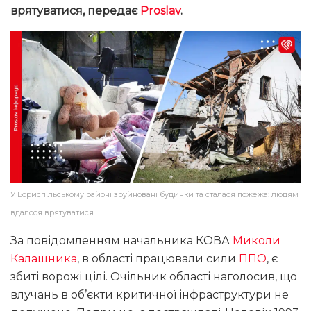
врятуватися, передає
Proslav
.
У Бориспільському районі зруйновані будинки та сталася пожежа: людям
вдалося врятуватися
За повідомленням начальника КОВА
Миколи
Калашника
, в області працювали сили
ППО
, є
збиті ворожі цілі. Очільник області наголосив, що
влучань в об’єкти критичної інфраструктури не