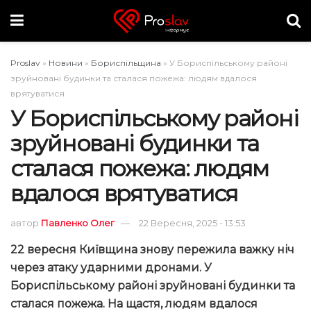
Proslav
»
Новини
»
Бориспільщина
»
У Бориспільському районі
зруйновані будинки та сталася пожежа: людям вдалося
врятуватися
У Бориспільському районі
зруйновані будинки та
сталася пожежа: людям
вдалося врятуватися
автор
Павленко Олег
22 Вересня, 2025 - 13:53
22 вересня
Київщина знову пережила важку ніч
через атаку ударними дронами. У
Бориспільському районі зруйновані будинки та
сталася пожежа. На щастя, людям вдалося