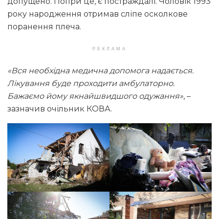
допущено. Попри це, є постраждалі. Чоловік 1993
року народження отримав сліпе осколкове
поранення плеча.
РЕКЛАМА
«Вся необхідна медична допомога надається.
Лікування буде проходити амбулаторно.
Бажаємо йому якнайшвидшого одужання»
, –
зазначив очільник КОВА.