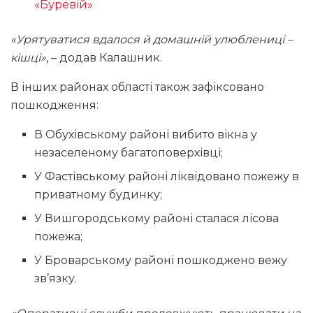
«Буревій»
«Урятуватися вдалося й домашній улюблениці –
кішці»
, – додав Калашник.
В інших районах області також зафіксовано
пошкодження:
В Обухівському районі вибито вікна у
незаселеному багатоповерхівці;
У Фастівському районі ліквідовано пожежу в
приватному будинку;
У Вишгородському районі сталася лісова
пожежа;
У Броварському районі пошкоджено вежу
зв’язку.