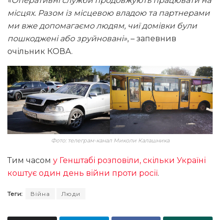
«Оперативні служби продовжують працювати на
місцях. Разом із місцевою владою та партнерами
ми вже допомагаємо людям, чиї домівки були
пошкоджені або зруйновані»
, – запевнив
очільник КОВА.
Фото: телеграм-канал Миколи Калашника
Тим часом
у Генштабі розповіли, скільки Україні
коштує один день війни проти росії
.
Теги:
Війна
Люди