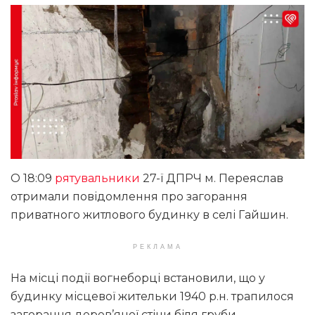
О 18:09
рятувальники
27-ї ДПРЧ м. Переяслав
отримали повідомлення про загорання
приватного житлового будинку в селі Гайшин.
РЕКЛАМА
На місці події вогнеборці встановили, що у
будинку місцевої жительки 1940 р.н. трапилося
загорання дерев’яної стіни біля груби.