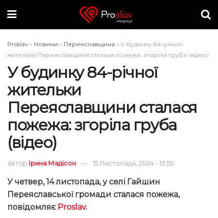
Proslav
»
Новини
»
Переяславщина
»
У будинку 84-річної
жительки Переяславщини сталася пожежа: згоріла груба (відео)
У будинку 84-річної
жительки
Переяславщини сталася
пожежа: згоріла груба
(відео)
автор
Ірина Мадісон
15 Листопада, 2024 - 13:55
У четвер, 14 листопада, у селі Гайшин
Переяславської громади сталася пожежа,
повідомляє
Proslav
.