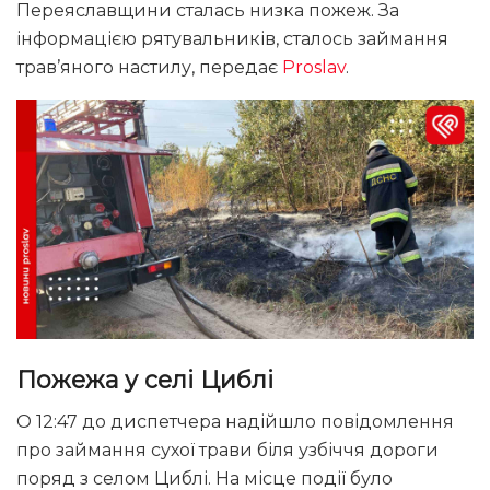
Переяславщини сталась низка пожеж. За
інформацією рятувальників, сталось займання
трав’яного настилу, передає
Proslav
.
Пожежа у селі Циблі
О 12:47 до диспетчера надійшло повідомлення
про займання сухої трави біля узбіччя дороги
поряд з селом Циблі. На місце події було