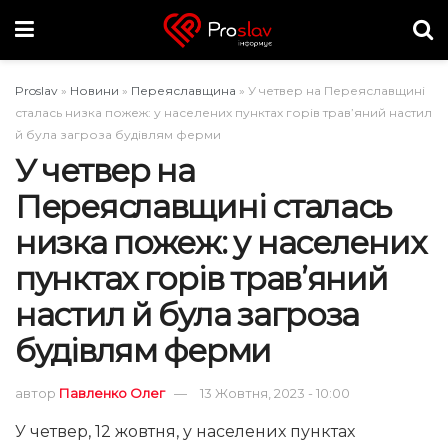
Proslav
»
Новини
»
Переяславщина
»
У четвер на Переяславщині
сталась низка пожеж: у населених пунктах горів трав’яний настил
й була загроза будівлям ферми
У четвер на
Переяславщині сталась
низка пожеж: у населених
пунктах горів трав’яний
настил й була загроза
будівлям ферми
автор
Павленко Олег
13 Жовтня, 2023 - 10:00
У четвер, 12 жовтня, у населених пунктах