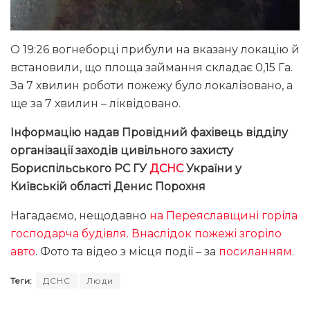
О 19:26 вогнеборці прибули на вказану локацію й
встановили, що площа займання складає 0,15 Га.
За 7 хвилин роботи пожежу було локалізовано, а
ще за 7 хвилин – ліквідовано.
Інформацію надав Провідний фахівець відділу
організації заходів цивільного захисту
Бориспільського РС ГУ
ДСНС
України у
Київській області Денис Порохня
Нагадаємо, нещодавно
на Переяславщині горіла
господарча будівля. Внаслідок пожежі згоріло
авто
. Фото та відео з місця події – за
посиланням
.
Теги:
ДСНС
Люди