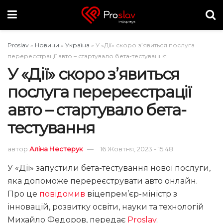
Proslav
»
Новини
»
Україна
»
У «Дії» скоро з’явиться послуга
перереєстрації авто – стартувало бета-тестування
У «Дії» скоро з’явиться
послуга перереєстрації
авто – стартувало бета-
тестування
автор
Аліна Нестерук
16 Жовтня, 2023 - 15:48
У «Дії» запустили бета-тестування нової послуги,
яка допоможе перереєструвати авто онлайн.
Про це
повідомив
віцепрем’єр-міністр з
інновацій, розвитку освіти, науки та технологій
Михайло Федоров, передає
Proslav
.