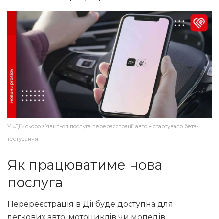
У «Дії» скоро з’явиться послуга перереєстрації авто – стартувало бета-
тестування
Як працюватиме нова
послуга
Перереєстрація в Дії буде доступна для
легкових авто, мотоциклів чи мопедів.