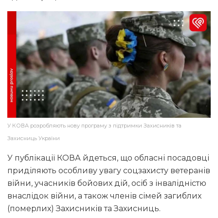
У КОВА розробляють нову програму з підтримки Захисників та
Захисниць України
У публікації КОВА йдеться, що обласні посадовці
приділяють особливу увагу соцзахисту ветеранів
війни, учасників бойових дій, осіб з інвалідністю
внаслідок війни, а також членів сімей загиблих
(померлих) Захисників та Захисниць.