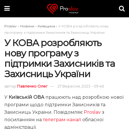
Proslav
»
Новини
»
Київщина
»
У КОВА розробляють нову
програму з підтримки Захисників та Захисниць України
У КОВА розробляють
нову програму з
підтримки Захисників та
Захисниць України
автор
Павленко Олег
27 Вересня, 2023 - 09:46
У
Київській ОВА
працюють над розробкою нової
програми щодо підтримки Захисників та
Захисниць України. Повідомляє
Proslav
з
посиланням на
телеграм-канал
обласної
адміністрації.