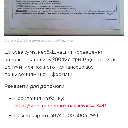
Фото: з фейсбук-допису Анастасії Киричук
Цільова сума, необхідна для проведення
операції, становить
200 тис. грн
. Рідні просять
долучитися кожного – фінансово або
поширенням цієї інформації.
Реквізити для допомоги:
Посилання на банку:
https://send.monobank.ua/jar/6iAT4rKwRn
Номер картки: 4874 1000 3804 2951