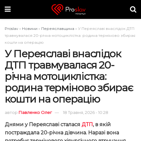
Proslav
»
Новини
»
Переяславщина
»
У Переяславі внаслідок ДТП
травмувалася 20-річна мотоциклістка: родина терміново збирає
кошти на операцію
У Переяславі внаслідок
ДТП травмувалася 20-
річна мотоциклістка:
родина терміново збирає
кошти на операцію
автор
Павленко Олег
18 Травня, 2026 - 10:28
Днями у Переяславі сталася
ДТП
, в якій
постраждала 20-річна дівчина. Наразі вона
потребує термінового хірургічного втручання.