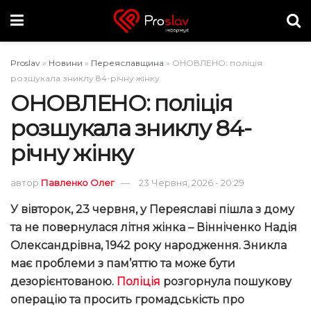
Proslav
»
Новини
»
Переяславщина
»
ОНОВЛЕНО: поліція
розшукала зниклу 84-річну жінку
ОНОВЛЕНО: поліція
розшукала зниклу 84-
річну жінку
автор
Павленко Олег
23 Червня, 2026 - 20:29
У вівторок, 23 червня, у Переяслав
і
пішла з дому
та не повернулася літня жінка
–
Вінніченко Надія
Олександрівна
,
1942 року народження. Зникла
має проблеми з пам’яттю та може бути
дезорієнтованою.
Поліція
розгорнула пошукову
операцію та просить громадськість про