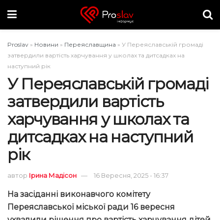
Proslav
»
Новини
»
Переяславщина
»
У Переяславській громаді
затвердили вартість харчування у школах та дитсадках на
наступний рік
У Переяславській громаді
затвердили вартість
харчування у школах та
дитсадках на наступний
рік
автор
Ірина Мадісон
16 Вересня, 2025 - 16:37
На засіданні виконавчого комітету
Переяславської міської ради 16 вересня
ухвалили рішення про вартість харчування дітей