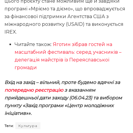
цього проєкту стане можливим ще й завдяки
програмі «Мріємо та діємо», що впроваджується
за фінансової підтримки Агентства США з
міжнародного розвитку (USAID) та виконується
IREX.
Читайте також:
Яготин зібрав гостей на
масштабний фестиваль: серед учасників –
делегація майстрів із Переяславської
громади
Вхід на захід – вільний, проте будемо вдячні за
попередню реєстрацію
з вказанням
прийдешньої дати заходу (06.04.23) та вибором
пункту «Захід програми «Центр молодіжних
ініціатив»».
Теги:
Культура