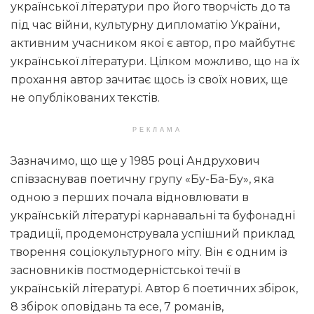
української літератури про його творчість до та
під час війни, культурну дипломатію України,
активним учасником якої є автор, про майбутнє
української літератури. Цілком можливо, що на їх
прохання автор зачитає щось із своїх нових, ще
не опублікованих текстів.
РЕКЛАМА
Зазначимо, що ще у 1985 році Андрухович
співзаснував поетичну групу «Бу-Ба-Бу», яка
одною з перших почала відновлювати в
українській літературі карнавальні та буфонадні
традиції, продемонструвала успішний приклад
творення соціокультурного міту. Він є одним із
засновників постмодерністської течії в
українській літературі. Автор 6 поетичних збірок,
8 збірок оповідань та есе, 7 романів,