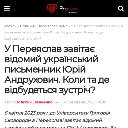
Proslav
»
Новини
»
Переяславщина
»
У Переяслав завітає відомий
український письменник Юрій Андрухович. Коли та де
відбудеться зустріч?
У Переяслав завітає
відомий український
письменник Юрій
Андрухович. Коли та де
відбудеться зустріч?
автор
Максим Левченко
30 Березня, 2023 - 15:10
6 квітня 2023 року, до Університету Григорія
Сковороди в Переяславі завітає відомий
український письменник Юрій Андрухович. За