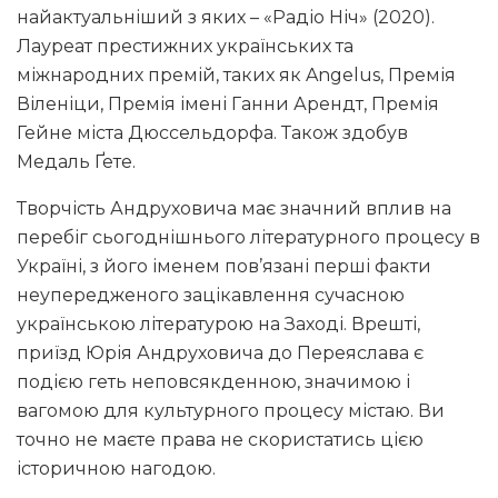
найактуальніший з яких – «Радіо Ніч» (2020).
Лауреат престижних українських та
міжнародних премій, таких як Angelus, Премія
Віленіци, Премія імені Ганни Арендт, Премія
Гейне міста Дюссельдорфа. Також здобув
Медаль Ґете.
Творчість Андруховича має значний вплив на
перебіг сьогоднішнього літературного процесу в
Україні, з його іменем пов’язані перші факти
неупередженого зацікавлення сучасною
українською літературою на Заході. Врешті,
приїзд Юрія Андруховича до Переяслава є
подією геть неповсякденною, значимою і
вагомою для культурного процесу містаю. Ви
точно не маєте права не скористатись цією
історичною нагодою.