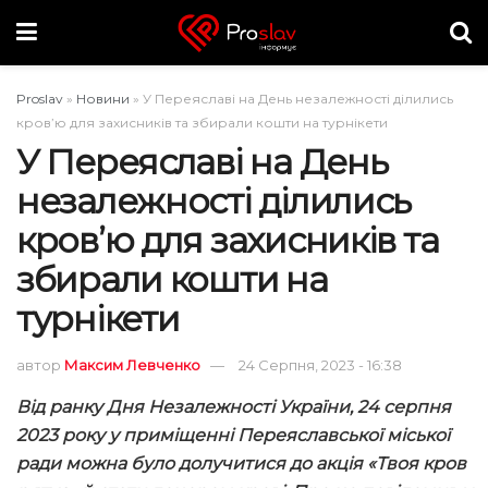
Proslav
»
Новини
»
У Переяславі на День незалежності ділились
кров’ю для захисників та збирали кошти на турнікети
У Переяславі на День
незалежності ділились
кров’ю для захисників та
збирали кошти на
турнікети
автор
Максим Левченко
24 Серпня, 2023 - 16:38
Від ранку Дня Незалежності України, 24 серпня
2023 року у приміщенні Переяславської міської
ради можна було долучитися до акція «Твоя кров