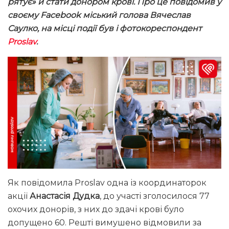
рятує» й стати донором крові. Про це повідомив у
своєму Facebook міський голова Вячеслав
Саулко, на місці події був і фотокореспондент
Proslav
.
Як повідомила Proslav одна із координаторок
акції
Анастасія Дудка
, до участі зголосилося 77
охочих донорів, з них до здачі крові було
допущено 60. Решті вимушено відмовили за