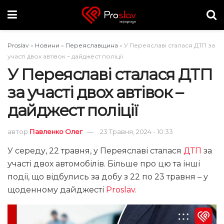
Proslav
»
Новини
»
Переяславщина
»
У Переяславі сталася ДТП за
участі двох автівок – дайджест поліції
У Переяславі сталася ДТП
за участі двох автівок –
дайджест поліції
автор
Павленко Олег
23 Травня, 2024 - 10:33
У середу, 22 травня, у Переяславі сталася
ДТП
за
участі двох автомобілів. Більше про цю та інші
події, що відбулись за добу з 22 по 23 травня – у
щоденному дайджесті
Proslav
.