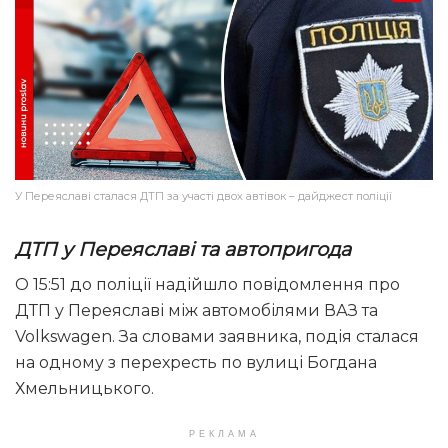
У Переяславі сталася ДТП за участі двох автівок – дайджест поліції
ДТП у Переяславі та автопригода
О 15:51 до поліції надійшло повідомлення про
ДТП у Переяславі між автомобілями ВАЗ та
Volkswagen. За словами заявника, подія сталася
на одному з перехресть по вулиці Богдана
Хмельницького.
РЕКЛАМА