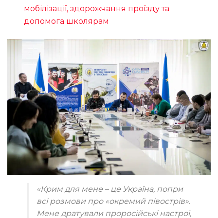
мобілізації, здорожчання проїзду та
допомога школярам
«Крим для мене – це Україна, попри
всі розмови про «окремий півострів».
Мене дратували проросійські настрої,