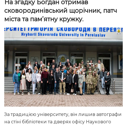
На згадку Богдан отримав
сковородинівський щорічник, патч
міста та пам’ятну кружку.
За традицією університету, він лишив автографи
на стіні бібліотеки та дверях офісу Наукового