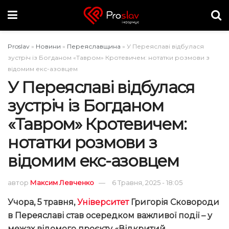
Proslav
»
Новини
»
Переяславщина
»
У Переяславі відбулася
зустріч із Богданом «Тавром» Кротевичем: нотатки розмови з
відомим екс-азовцем
У Переяславі відбулася
зустріч із Богданом
«Тавром» Кротевичем:
нотатки розмови з
відомим екс-азовцем
автор
Максим Левченко
6 Травня, 2025 - 18:05
Учора, 5 травня,
Університет
Григорія Сковороди
в Переяславі став осередком важливої події – у
межах відомого проєкту «Відкритий