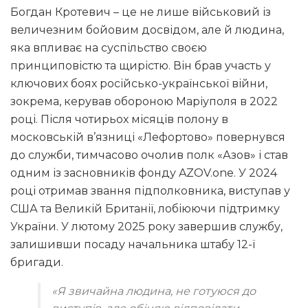
Богдан Кротевич – це не лише військовий із
величезним бойовим досвідом, але й людина,
яка впливає на суспільство своєю
принциповістю та щирістю. Він брав участь у
ключових боях російсько-української війни,
зокрема, керував обороною Маріуполя в 2022
році. Після чотирьох місяців полону в
московській в’язниці «Лефортово» повернувся
до служби, тимчасово очолив полк «Азов» і став
одним із засновників фонду AZOV.one. У 2024
році отримав звання підполковника, виступав у
США та Великій Британії, лобіюючи підтримку
України. У лютому 2025 року завершив службу,
залишивши посаду начальника штабу 12-ї
бригади.
«Я звичайна людина, не готуюся до