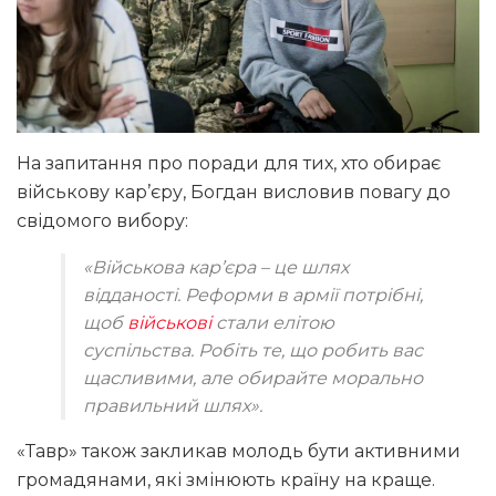
На запитання про поради для тих, хто обирає
військову кар’єру, Богдан висловив повагу до
свідомого вибору:
«Військова кар’єра – це шлях
відданості. Реформи в армії потрібні,
щоб
військові
стали елітою
суспільства. Робіть те, що робить вас
щасливими, але обирайте морально
правильний шлях»
.
«Тавр» також закликав молодь бути активними
громадянами, які змінюють країну на краще.