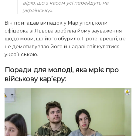
вірю, що з часом усі перейдуть на
українську».
Він пригадав випадок у Маріуполі, коли
офіцерка зі Львова зробила йому зауваження
щодо мови, що його обурило. Проте, врешті, це
не демотивувлао його й надалі спілкуватися
українською.
Поради для молоді, яка мріє про
військову кар’єру: