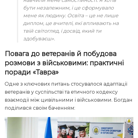
навчили мене самостійності. Я хотів
бути незалежним, і це сформувало
мене як людину. Освіта – це не лише
диплом, це вчителі, які впливають на
твій світогляд, і досвід, який ти
здобуваєш»
.
Повага до ветеранів й побудова
розмови з військовими: практичні
поради «Тавра»
Одне з ключових питань стосувалося адаптації
ветеранів у суспільстві та етичного кодексу
взаємодії між цивільними і військовими. Богдан
поділився своїм баченням: