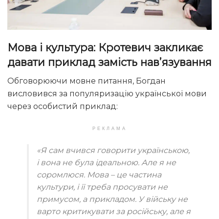
Мова і культура: Кротевич закликає
давати приклад замість нав’язування
Обговорюючи мовне питання, Богдан
висловився за популяризацію української мови
через особистий приклад:
РЕКЛАМА
«Я сам вчився говорити українською,
і вона не була ідеальною. Але я не
соромлюся. Мова – це частина
культури, і її треба просувати не
примусом, а прикладом. У війську не
варто критикувати за російську, але я