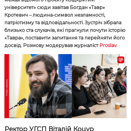
університет» сюди завітав Богдан «Тавр»
Кротевич – людина-символ незламності,
патріотизму та відповідальності. Зустріч зібрала
близько ста слухачів, які прагнули почути історію
«Тавра», поставити запитання та перейняти його
досвід. Розмову модерував журналіст
Proslav
.
Ректор УГСП Віталій Коцур