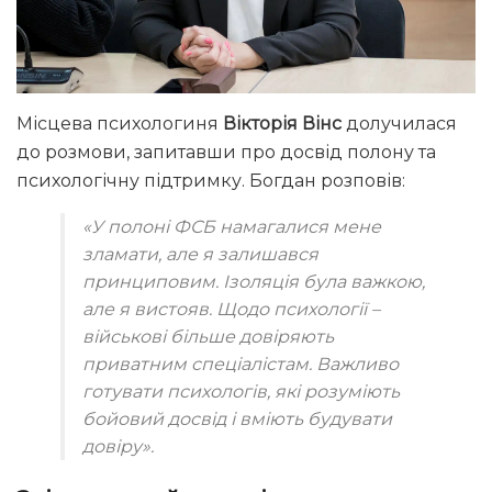
Місцева психологиня
Вікторія Вінс
долучилася
до розмови, запитавши про досвід полону та
психологічну підтримку. Богдан розповів:
«У полоні ФСБ намагалися мене
зламати, але я залишався
принциповим. Ізоляція була важкою,
але я вистояв. Щодо психології –
військові більше довіряють
приватним спеціалістам. Важливо
готувати психологів, які розуміють
бойовий досвід і вміють будувати
довіру».