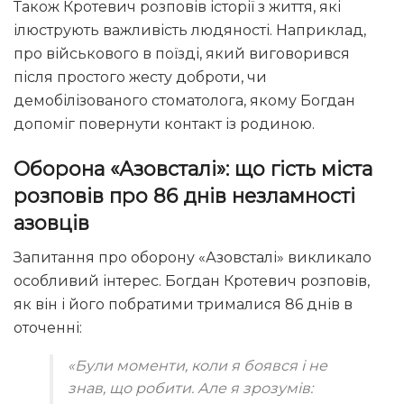
Також Кротевич розповів історії з життя, які
ілюструють важливість людяності. Наприклад,
про військового в поїзді, який виговорився
після простого жесту доброти, чи
демобілізованого стоматолога, якому Богдан
допоміг повернути контакт із родиною.
Оборона «Азовсталі»: що гість міста
розповів про 86 днів незламності
азовців
Запитання про оборону «Азовсталі» викликало
особливий інтерес. Богдан Кротевич розповів,
як він і його побратими трималися 86 днів в
оточенні:
«Були моменти, коли я боявся і не
знав, що робити. Але я зрозумів: