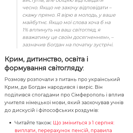
виступів, але обіцяю відповідати
чесно. Якщо не захочу відповідати –
скажу прямо. Я вірю в молодь, у ваше
майбутнє. Якщо мої слова хоча б на
1% вплинуть на ваш світогляд, я
вважатиму це своїм досягненням»
, –
зазначив Богдан на початку зустрічі.
Крим, дитинство, освіта і
формування світогляду
:
Розмову розпочали з питань про український
Крим, де Богдан народився і виріс. Він
поділився спогадами про Сімферополь і вплив
учителя німецької мови, який заохочував учнів
до дискусій і філософських роздумів:
Читайте також:
Що зміниться з 1 серпня:
виплати, перерахунок пенсій, правила