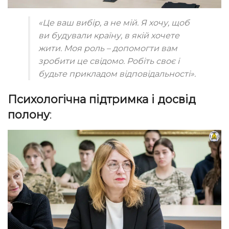
«Це ваш вибір, а не мій. Я хочу, щоб
ви будували країну, в якій хочете
жити. Моя роль – допомогти вам
зробити це свідомо. Робіть своє і
будьте прикладом відповідальності».
Психологічна підтримка і досвід
полону
: