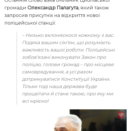
Останнім слово взяв очільник Циблівської
громади
Олександр Палагута
, який також
запросив присутніх на відкриття нової
поліцейської станції:
– Низько вклоняємося кожному з вас.
Подяка вашим сім’ям, що розуміють
важливість вашої роботи. Поліцейські
зобов’язані виконувати Закон про
поліцію, голови громад – про місцеве
самоврядування, а усі разом
дотримуватися Конституції України.
Тільки тоді наша держава буде
процвітати й стане такою, про яку ми
всі мріємо!