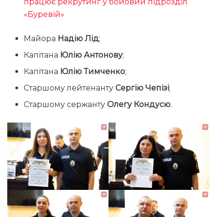
працює рекрутинг у бойовий підрозділ
«Буревій»
Майора
Надію Лід
;
Капітана
Юлію Антонову
;
Капітана
Юлію Тимченко
;
Старшому лейтенанту
Сергію Чепізі
;
Старшому сержанту
Олегу Кондусю
.