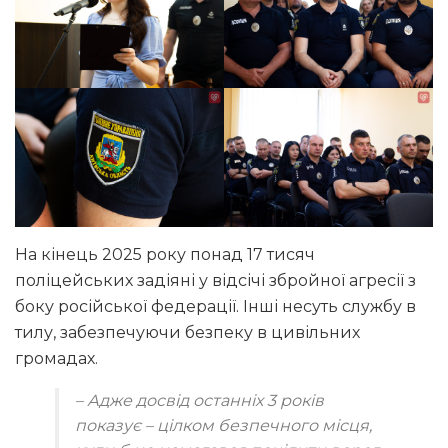
На кінець 2025 року понад 17 тисяч
поліцейських задіяні у відсічі збройної агресії з
боку російської федерації. Інші несуть службу в
тилу, забезпечуючи безпеку в цивільних
громадах.
– Адже досвід останніх 3 років
показує – цілком безпечного місця,