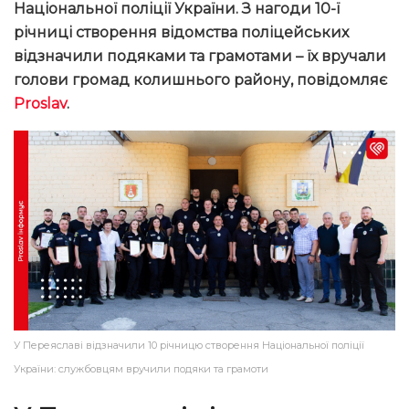
Національної поліції України. З нагоди 10-ї
річниці створення відомства поліцейських
відзначили подяками та грамотами – їх вручали
голови громад колишнього району, повідомляє
Proslav
.
У Переяславі відзначили 10 річницю створення Національної поліції
України: службовцям вручили подяки та грамоти