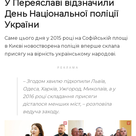
У Переяславі відзначили
День Національної поліції
України
Саме цього дня у 2015 році на Софійській площі
в Києві новостворена поліція вперше склала
присягу на вірність українському народові.
РЕКЛАМА
– Згодом хвилю підхопили Львів,
Одеса, Харків, Ужгород, Миколаїв, а у
2016 році складання присяги
дісталося менших міст
, – розповіла
ведуча заходу.