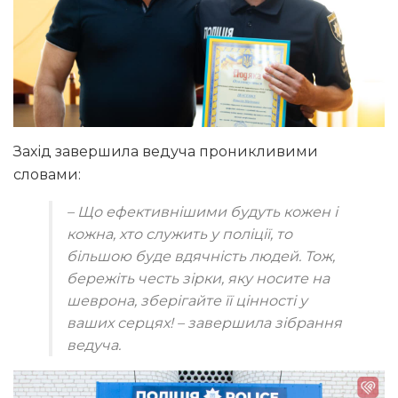
Захід завершила ведуча проникливими
словами:
– Що ефективнішими будуть кожен і
кожна, хто служить у поліції, то
більшою буде вдячність людей. Тож,
бережіть честь зірки, яку носите на
шеврона, зберігайте її цінності у
ваших серцях! – завершила зібрання
ведуча.