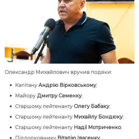
Олександр Михайлович вручив подяки:
Капітану
Андрію Вірковському
;
Майору
Дмитру Семенку
;
Старшому лейтенанту
Олегу Бабаку
;
Старшому лейтенанту
Михайлу Бондюку
;
Старшому лейтенанту
Надії Мотриченко
;
Підполковнику
Віталію Івасенку
.