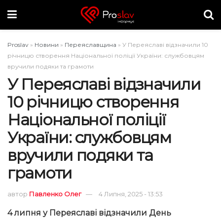
Proslav
»
Новини
»
Переяславщина
»
У Переяславі відзначили 10
річницю створення Національної поліції України: службовцям
вручили подяки та грамоти
У Переяславі відзначили
10 річницю створення
Національної поліції
України: службовцям
вручили подяки та
грамоти
автор
Павленко Олег
4 Липня, 2025 - 13:53
4 липня у Переяславі відзначили День