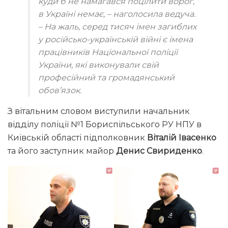
куди б не намагався поцілити ворог,
в Україні немає,
– наголосила ведуча.
– На жаль, серед тисяч імен загиблих
у російсько-українській війні є імена
працівників Національної поліції
України, які виконували свій
професійний та громадянський
обов’язок.
З вітальним словом виступили начальник
відділу поліції №1 Бориспільського РУ НПУ в
Київській області підполковник
Віталій Івасенко
та його заступник майор
Денис Свириденко
.