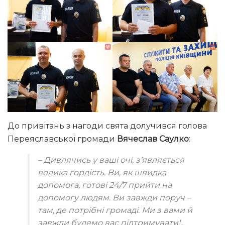
До привітань з нагоди свята долучився голова
Переяславської громади
Вячеслав Саулко
:
– Дивлячись у ваші очі, з’являється
велика гордість. Ви, як швидка
допомога, готові 24/7 прийти на
допомогу людям. Ви завжди поруч –
там, де потрібні громаді. Ми з вами й
завжди будемо вас підтримувати!..