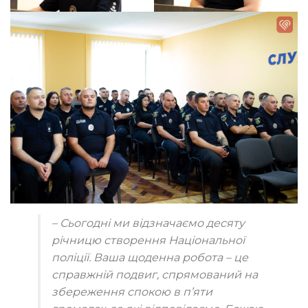
– Сьогодні ми відзначаємо десяту
річницю створення Національної
поліції. Ваша щоденна робота – це
справжній подвиг, спрямований на
збереження спокою в п’яти