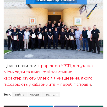
Цікаво почитати:
проректор УГСП, депутатка
міськради та військові позитивно
характеризують Олексія Лукашевича, якого
підозрюють у хабарництві – перебіг справи
.
Теги:
Війна
Люди
Поліція