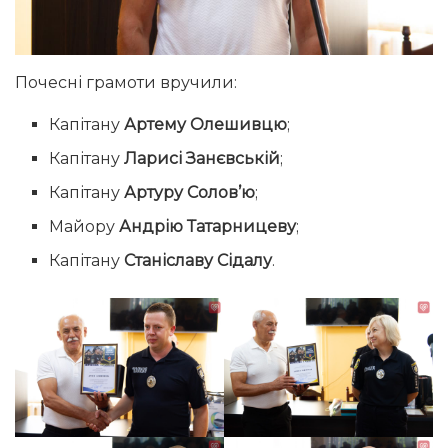
Почесні грамоти вручили:
Капітану
Артему Олешивцю
;
Капітану
Ларисі Занєвській
;
Капітану
Артуру Солов’ю
;
Майору
Андрію Татарницеву
;
Капітану
Станіславу Сідалу
.