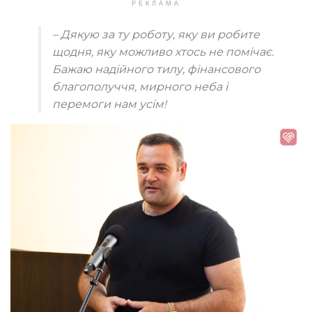
РЕКЛАМА
– Дякую за ту роботу, яку ви робите
щодня, яку можливо хтось не помічає.
Бажаю надійного тилу, фінансового
благополуччя, мирного неба і
перемоги нам усім!