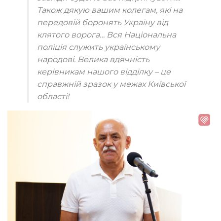
Також дякую вашим колегам, які на
передовій боронять Україну від
клятого ворога… Вся Національна
поліція служить українському
народові. Велика вдячність
керівникам нашого відділку – це
справжній зразок у межах Київської
області!